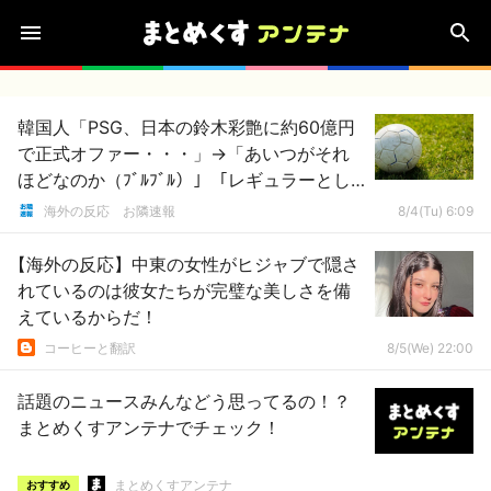
韓国人「PSG、日本の鈴木彩艶に約60億円
で正式オファー・・・」→「あいつがそれ
ほどなのか（ﾌﾞﾙﾌﾞﾙ）」「レギュラーとし
て出れるとは思わないけど、それでもやっ
海外の反応 お隣速報
8/4(Tu) 6:09
ぱり羨ましいね」
【海外の反応】中東の女性がヒジャブで隠さ
れているのは彼女たちが完璧な美しさを備
えているからだ！
コーヒーと翻訳
8/5(We) 22:00
話題のニュースみんなどう思ってるの！？
まとめくすアンテナでチェック！
まとめくすアンテナ
おすすめ