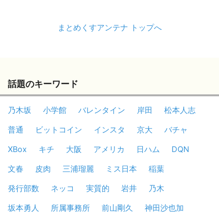
まとめくすアンテナ トップへ
話題のキーワード
乃木坂
小学館
バレンタイン
岸田
松本人志
普通
ビットコイン
インスタ
京大
バチャ
XBox
キチ
大阪
アメリカ
日ハム
DQN
文春
皮肉
三浦瑠麗
ミス日本
稲葉
発行部数
ネッコ
実質的
岩井
乃木
坂本勇人
所属事務所
前山剛久
神田沙也加