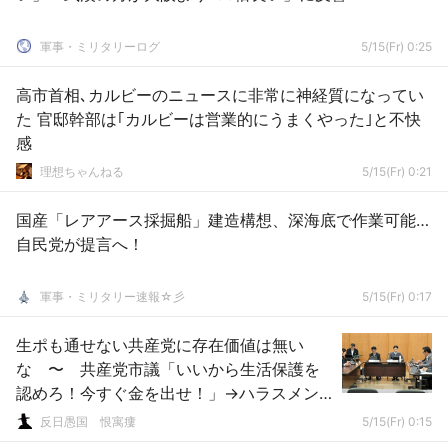
軍事・ミリタリーログ
5/15(Fr) 0:25
高市首相､カルビーのニュースに非常に神経質になってい
た 官邸幹部は｢カルビーは営業的にうまくやった｣と不快
感
理想ちゃんねる
5/15(Fr) 0:21
国産「レアアース採掘船」建造構想、深海底で作業可能…
自民党が提言へ！
軍事・ミリタリー速報☆彡
5/15(Fr) 0:17
生ポも通せない共産党に存在価値は無い
な 〜 共産党市議「いいから生活保護を
認めろ！今すぐ金を出せ！」→ハラスメン
ト認定
反日愚国 恨寓瘻
5/15(Fr) 0:15