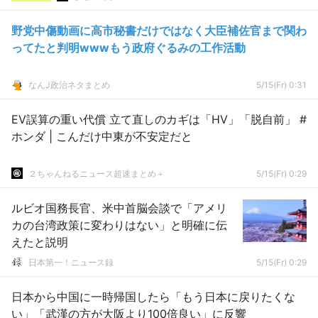
野党中傷動画に高市秘書だけではなく大臣補佐官まで関わ
ってたと判明wwwもう政府ぐるみの工作活動
なんJ政治ネタまとめ
5/15(Fr) 0:31
EV誤算の重い代償 立て直しのカギは「HV」「脱自前」 #
ホンダ | こんだけ中東が不安定だと
２ちゃんねるニュース超速まとめ＋
5/15(Fr) 0:29
ルビオ国務長官、米中首脳会談で「アメリ
カの台湾政策に変わりはない」と明確に伝
えたと説明
日本第一！ニュース録
5/15(Fr) 0:29
日本から中国に一時帰国したら「もう日本に戻りたくな
い」「武漢の方が大阪より100倍良い」に反響