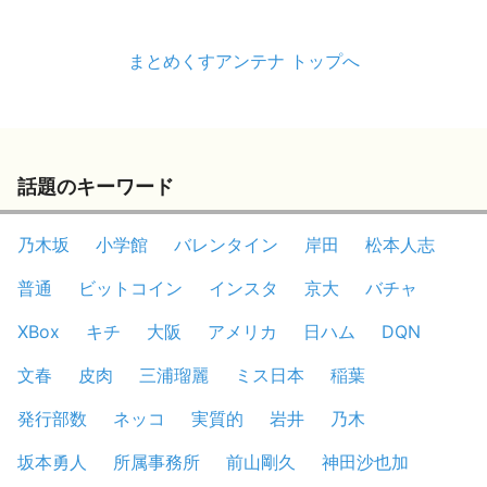
まとめくすアンテナ トップへ
話題のキーワード
乃木坂
小学館
バレンタイン
岸田
松本人志
普通
ビットコイン
インスタ
京大
バチャ
XBox
キチ
大阪
アメリカ
日ハム
DQN
文春
皮肉
三浦瑠麗
ミス日本
稲葉
発行部数
ネッコ
実質的
岩井
乃木
坂本勇人
所属事務所
前山剛久
神田沙也加