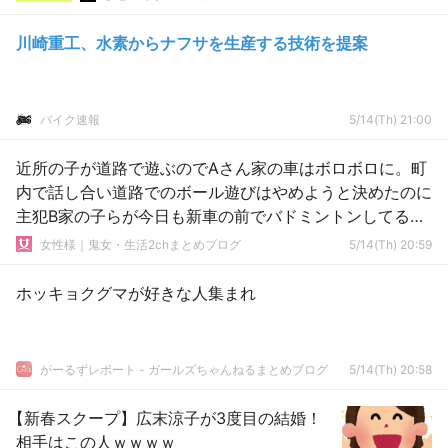
川崎重工、水素からナフサを生産する技術を提案
バイク速報
5/14(Th) 21:00
近所の子が道路で遊ぶのでAさん家の車はボロボロに。町
内で話し合い道路でのボール遊びはやめようと決めたのに
主犯B家の子らが今日も新車の前でバドミントンしてる…
女性様｜鬼女・生活2chまとめブログ
5/14(Th) 20:59
ホッキョクグマが好きな人集まれ
がーるずレポート - ガールズちゃんねるまとめブログ
5/14(Th) 20:58
【新春スクープ】広末涼子が3度目の結婚！
相手はこの人ｗｗｗｗ