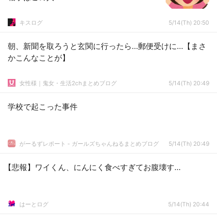
キスログ
5/14(Th) 20:50
朝、新聞を取ろうと玄関に行ったら…郵便受けに…【まさ
かこんなことが】
女性様｜鬼女・生活2chまとめブログ
5/14(Th) 20:49
学校で起こった事件
がーるずレポート - ガールズちゃんねるまとめブログ
5/14(Th) 20:49
【悲報】ワイくん、にんにく食べすぎてお腹壊す…
はーとログ
5/14(Th) 20:44