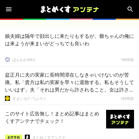
娘夫婦は隔年で顔出しに来たりもするが、爺ちゃんの俺に
は来ようが来まいがどっちでも良いわ
ほんわかMkⅡ
1時間前
盆正月に夫の実家に長時間滞在しなきゃいけないのが苦
痛。私「貴方は私の実家を早々に退散する。私もそうして
いいはず」夫「それは男だから許されること。女は許され
ない」
すまいる(^-^)ぶろぐ
3時間前
このサイト広告無し！まとめ記事はまとめ
くすアンテナでチェック！
まとめくすアンテナ
おすすめ