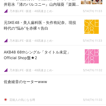
井彩永『渚のバルコニー』山内瑞葵『楽園
天国』
乃木坂LIFE -坂道・48高速まとめ-
5/14(Th) 11:33
元SKE48・美人歯科医・矢作有紀奈。現役
時代の“悩み”を赤裸々告白
乃木坂LIFE -坂道・48高速まとめ-
5/14(Th) 11:33
AKB48 68thシングル「タイトル未定」
Official Shop盤★2
乃木坂LIFE -坂道・48高速まとめ-
5/14(Th) 11:32
佐倉綾音のセーターwww
芸能人の気になる噂
5/14(Th) 11:32