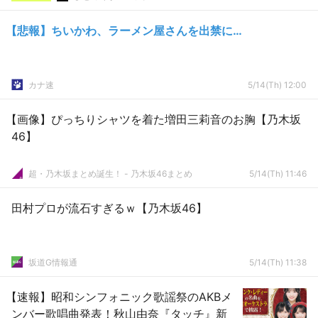
【悲報】ちいかわ、ラーメン屋さんを出禁に…
カナ速
5/14(Th) 12:00
【画像】ぴっちりシャツを着た増田三莉音のお胸【乃木坂
46】
超・乃木坂まとめ誕生！ - 乃木坂46まとめ
5/14(Th) 11:46
田村プロが流石すぎるｗ【乃木坂46】
坂道G情報通
5/14(Th) 11:38
【速報】昭和シンフォニック歌謡祭のAKBメ
ンバー歌唱曲発表！秋山由奈『タッチ』新