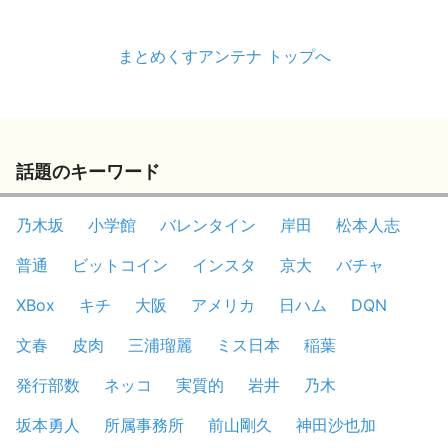
まとめくすアンテナ トップへ
話題のキーワード
乃木坂
小学館
バレンタイン
岸田
松本人志
普通
ビットコイン
インスタ
京大
バチャ
XBox
キチ
大阪
アメリカ
日ハム
DQN
文春
皮肉
三浦瑠麗
ミス日本
稲葉
発行部数
ネッコ
実質的
岩井
乃木
坂本勇人
所属事務所
前山剛久
神田沙也加