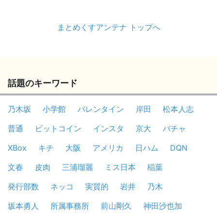
まとめくすアンテナ トップへ
話題のキーワード
乃木坂
小学館
バレンタイン
岸田
松本人志
普通
ビットコイン
インスタ
京大
バチャ
XBox
キチ
大阪
アメリカ
日ハム
DQN
文春
皮肉
三浦瑠麗
ミス日本
稲葉
発行部数
ネッコ
実質的
岩井
乃木
坂本勇人
所属事務所
前山剛久
神田沙也加