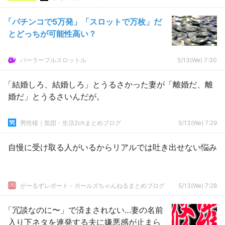
「パチンコで5万発」「スロットで万枚」だ
とどっちが可能性高い？
パーラーフルスロットル
5/13(We) 7:30
「結婚しろ、結婚しろ」とうるさかった妻が「離婚だ、離
婚だ」とうるさいんだが。
男性様｜気団・生活2chまとめブログ
5/13(We) 7:29
自慢に受け取る人がいるからリアルでは吐き出せない悩み
がーるずレポート - ガールズちゃんねるまとめブログ
5/13(We) 7:28
「冗談なのに〜」で済まされない…妻の名前
入り下ネタを連発する夫に嫌悪感が止まら