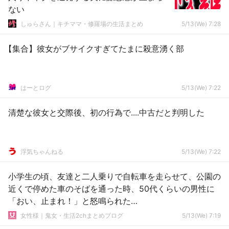
ない
しゅらさん｜キチママ・修羅場の生活まとめ
5/13(We) 7:28
【集合】彼女がブサイクすぎてたまに殺意湧く部
はーとログ
5/13(We) 7:22
清楚な彼女と交際後、初の行為で....中古だと判明した
浮気ちゃんねる
5/13(We) 7:22
小学生の頃、友達と二人乗りで自転車を走らせて、公園の
近くで停めた車のそばを通った時、50代くらいの男性に
「おい、止まれ！」と怒鳴られた…
女性様｜鬼女・生活2chまとめブログ
5/13(We) 7:19