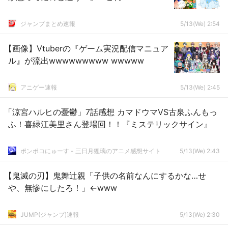
ジャンプまとめ速報
5/13(We) 2:54
【画像】Vtuberの『ゲーム実況配信マニュア
ル』が流出wwwwwwwww wwwww
アニゲー速報
5/13(We) 2:45
「涼宮ハルヒの憂鬱」7話感想 カマドウマVS古泉ふんもっ
ふ！喜緑江美里さん登場回！！『ミステリックサイン』
ポンポコにゅーす - 三日月狸璃のアニメ感想サイト
5/13(We) 2:43
【鬼滅の刃】鬼舞辻親「子供の名前なんにするかな…せ
や、無惨にしたろ！」←www
JUMP(ジャンプ)速報
5/13(We) 2:30