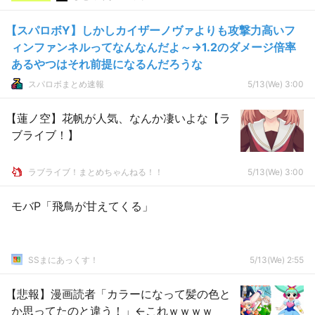
【スパロボY】しかしカイザーノヴァよりも攻撃力高いフ
ィンファンネルってなんなんだよ～→1.2のダメージ倍率
あるやつはそれ前提になるんだろうな
スパロボまとめ速報
5/13(We) 3:00
【蓮ノ空】花帆が人気、なんか凄いよな【ラ
ブライブ！】
ラブライブ！まとめちゃんねる！！
5/13(We) 3:00
モバP「飛鳥が甘えてくる」
SSまにあっくす！
5/13(We) 2:55
【悲報】漫画読者「カラーになって髪の色と
か思ってたのと違う！」←これｗｗｗｗ