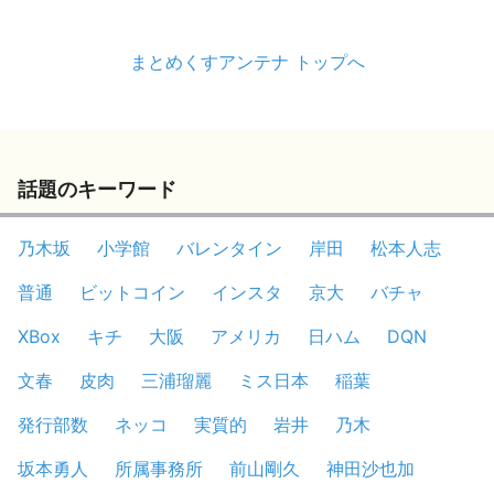
まとめくすアンテナ トップへ
話題のキーワード
乃木坂
小学館
バレンタイン
岸田
松本人志
普通
ビットコイン
インスタ
京大
バチャ
XBox
キチ
大阪
アメリカ
日ハム
DQN
文春
皮肉
三浦瑠麗
ミス日本
稲葉
発行部数
ネッコ
実質的
岩井
乃木
坂本勇人
所属事務所
前山剛久
神田沙也加