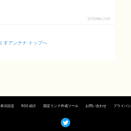
5/13(We) 2:40
くすアンテナ トップへ
表示設定
RSS 紹介
固定リンク作成ツール
お問い合わせ
プライバシ