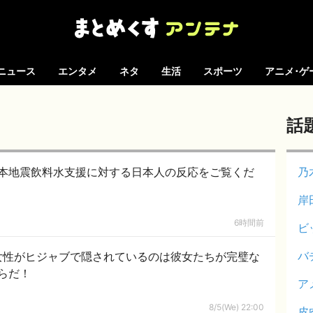
ニュース
エンタメ
ネタ
生活
スポーツ
アニメ･ゲ
話
本地震飲料水支援に対する日本人の反応をご覧くだ
乃
岸
6時間前
ビ
バ
女性がヒジャブで隠されているのは彼女たちが完璧な
らだ！
ア
8/5(We) 22:00
皮