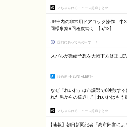
２ちゃんねるニュース超速まとめ＋
JR車内の非常用ドアコック操作、
同様事案9回程度続く [5/12]
国難にあってもの申す！！
スバルが業績予想を大幅下方修正…E
ゆめ痛 -NEWS ALERT-
なぜ「れいわ」は市議選で6連敗するほ
れた男からの倍返し” | 
２ちゃんねるニュース超速まとめ＋
【速報】朝日新聞記者「高市陣営によ