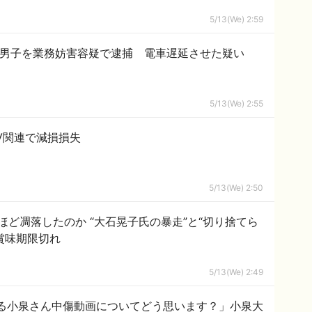
5/13(We) 2:59
中3男子を業務妨害容疑で逮捕 電車遅延させた疑い
5/13(We) 2:55
V関連で減損損失
5/13(We) 2:50
ど凋落したのか “大石晃子氏の暴走”と“切り捨てら
れいわはもう賞味期限切れ
5/13(We) 2:49
る小泉さん中傷動画についてどう思います？」小泉大