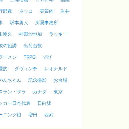
行部数
ネッコ
実質的
岩井
木
坂本勇人
所属事務所
山剛久
神田沙也加
ラッキー
教の勧誘
出荷台数
ラーメン
TRPG
でび
理的
ダヴィンチ
レオナルド
のんちゃん
記念撮影
お台場
スラン・ザラ
カナダ
東京
ッカー日本代表
日向坂
ーニング娘
増田
西武