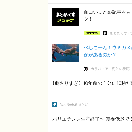
面白いまとめ記事をも
ク！
まとめくすア
おすすめ
ぺしこーん！ウミガメ
かがあるのか？
カラパイア - 海外の反応
【刺さりすぎ】10年前の自分に10秒
Ask Reddit まとめ
ポリエチレン生産終了へ 需要低迷で