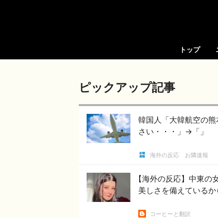
トップ
ピックアップ記事
韓国人「大韓航空の熊
さい・・・」→「」
海外の反応 お隣速報
【海外の反応】中東の
美しさを備えているか
コーヒーと翻訳