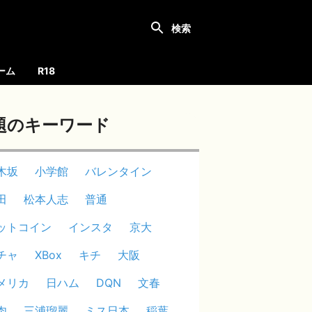
ーム
R18
題のキーワード
木坂
小学館
バレンタイン
田
松本人志
普通
ットコイン
インスタ
京大
チャ
XBox
キチ
大阪
メリカ
日ハム
DQN
文春
肉
三浦瑠麗
ミス日本
稲葉