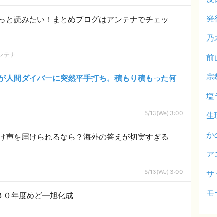
発
っと読みたい！まとめブログはアンテナでチェッ
乃
ンテナ
前
宗
が人間ダイバーに突然平手打ち。積もり積もった何
塩
5/13(We) 3:00
生
か
だけ声を届けられるなら？海外の答えが切実すぎる
ア
5/13(We) 3:00
サ
モ
３０年度めど―旭化成