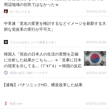
周辺地域の住民ではなかったｗ
おーるじゃんる
5/12(Tu) 22:10
中革連「党名の変更を検討するなどイメージを刷新する大
胆な党改革の実行が不可欠」
２ちゃんねるニュース超速まとめ＋
5/12(Tu) 22:09
韓国人「現在の日本人の生活の実態を正確
に分析した結果がこちら…」→「見事に日本
の現実を示してる…（ﾌﾞﾙﾌﾞﾙ」＝韓国の反応
韓国の反応 | 海外トークログ
5/12(Tu) 22:05
【速報】パナソニックHD、構造改革した結果
投資.com
5/12(Tu) 22:00