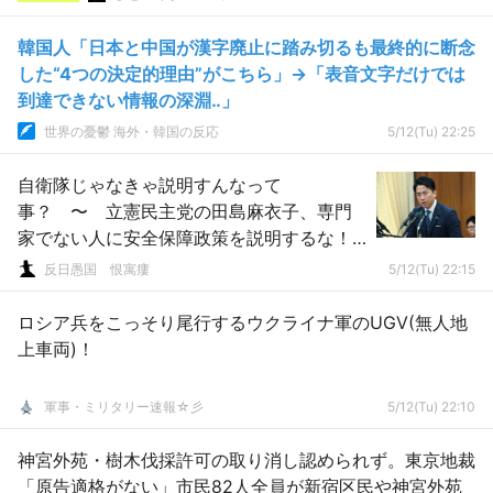
韓国人「日本と中国が漢字廃止に踏み切るも最終的に断念
した“4つの決定的理由”がこちら」→「表音文字だけでは
到達できない情報の深淵‥」
世界の憂鬱 海外・韓国の反応
5/12(Tu) 22:25
自衛隊じゃなきゃ説明すんなって
事？ 〜 立憲民主党の田島麻衣子、専門
家でない人に安全保障政策を説明するな！
と進次郎に訴える
反日愚国 恨寓瘻
5/12(Tu) 22:15
ロシア兵をこっそり尾行するウクライナ軍のUGV(無人地
上車両)！
軍事・ミリタリー速報☆彡
5/12(Tu) 22:10
神宮外苑・樹木伐採許可の取り消し認められず。東京地裁
「原告適格がない」市民82人全員が新宿区民や神宮外苑