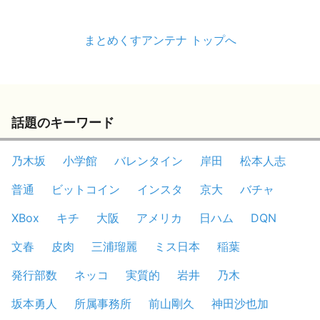
まとめくすアンテナ トップへ
話題のキーワード
乃木坂
小学館
バレンタイン
岸田
松本人志
普通
ビットコイン
インスタ
京大
バチャ
XBox
キチ
大阪
アメリカ
日ハム
DQN
文春
皮肉
三浦瑠麗
ミス日本
稲葉
発行部数
ネッコ
実質的
岩井
乃木
坂本勇人
所属事務所
前山剛久
神田沙也加