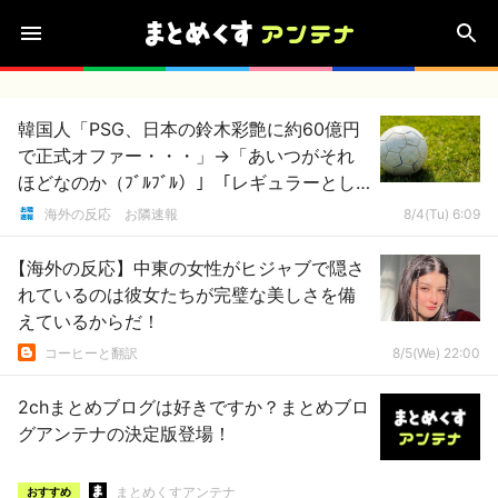
韓国人「PSG、日本の鈴木彩艶に約60億円
で正式オファー・・・」→「あいつがそれ
ほどなのか（ﾌﾞﾙﾌﾞﾙ）」「レギュラーとし
て出れるとは思わないけど、それでもやっ
海外の反応 お隣速報
8/4(Tu) 6:09
ぱり羨ましいね」
【海外の反応】中東の女性がヒジャブで隠さ
れているのは彼女たちが完璧な美しさを備
えているからだ！
コーヒーと翻訳
8/5(We) 22:00
2chまとめブログは好きですか？まとめブロ
グアンテナの決定版登場！
まとめくすアンテナ
おすすめ