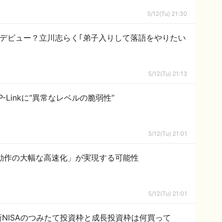
5/12(Tu) 21:30
落語家デビュー？立川志らく｢弟子入りして落語をやりたい
5/12(Tu) 21:13
Linkに“異常なレベルの脆弱性”
5/12(Tu) 21:01
デで「動作の大幅な高速化」が実現する可能性
5/12(Tu) 21:01
NISAのつみたて投資枠と成長投資枠は何買って