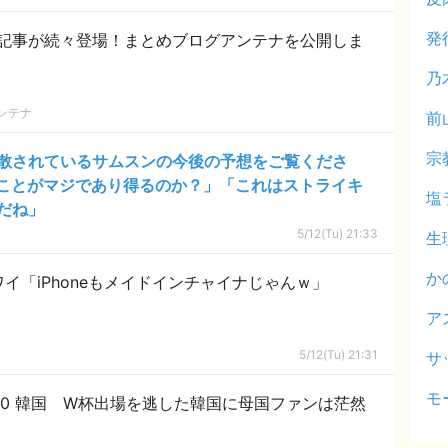
発
記事が続々登場！まとめブログアンテナを公開しま
乃
ンテナ
前
宗
散されているサムスンの今後の予想をご覧くださ
ことがマジであり得るのか？」「これはストライキ
塩
だね」
5/12(Tu) 21:33
生
か
ワイ「iPhoneもメイドインチャイナじゃんｗ」
ア
5/12(Tu) 21:31
サ
モ
1-0 韓国 W杯出場を逃した韓国に母国ファンは茫然