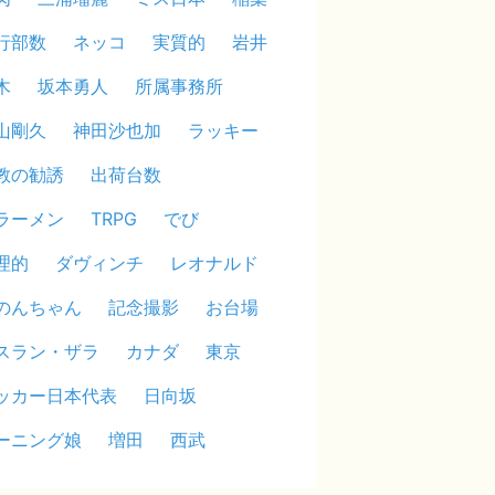
行部数
ネッコ
実質的
岩井
木
坂本勇人
所属事務所
山剛久
神田沙也加
ラッキー
教の勧誘
出荷台数
ラーメン
TRPG
でび
理的
ダヴィンチ
レオナルド
のんちゃん
記念撮影
お台場
スラン・ザラ
カナダ
東京
ッカー日本代表
日向坂
ーニング娘
増田
西武