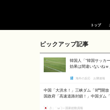
トップ
ピックアップ記事
韓国人「“韓国サッカ
効果は間違いないねｗ
海外の反応 お隣速報
中国「大洪水！」三峡ダム「9門開放
国政府「高速道路封鎖！」中国ダム
/)；｀ω´)＜国家総動員報