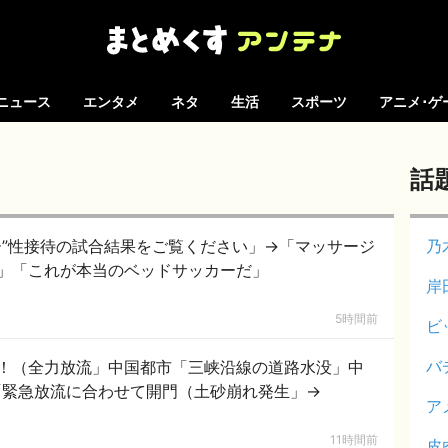
ニュース
エンタメ
ネタ
生活
スポーツ
アニメ･ゲ
話
ー”性接待の試合結果をご覧ください」→「マッサージ
乃
」「これが本当のベッドサッカーだ」
岸
5時間前
ビ
バ
！（全力放流」中国都市「三峡沿線の道路水没」中
「緊急放流に合わせて開門（土砂崩れ発生」→
ア
11時間前
皮