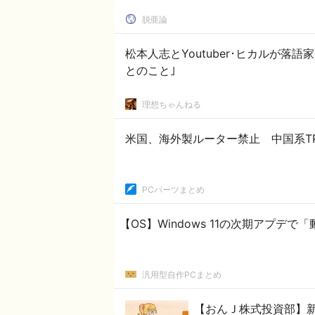
脱亜論
松本人志とYoutuber･ヒカルが
とのこと｣
理想ちゃんねる
米国、海外製ルーター禁止 中国系TP-
PCパーツまとめ
【OS】Windows 11の次期アプ
汎用型自作PCまとめ
【おんＪ株式投資部】新