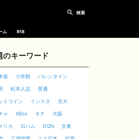
ーム
R18
題のキーワード
木坂
小学館
バレンタイン
田
松本人志
普通
ットコイン
インスタ
京大
チャ
XBox
キチ
大阪
メリカ
日ハム
DQN
文春
肉
三浦瑠麗
ミス日本
稲葉