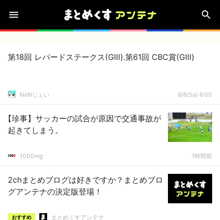
第18回 レパードステークス(GⅢ).第61回 CBC賞(GⅢ)
NaNじぇい
8/8(Sa) 6:00
【珍事】サッカーの試合が原因で交通事故が
起きてしまう。
1000mg
1時間前
2chまとめブログは好きですか？まとめブロ
グアンテナの決定版登場！
まとめくすアンテナ
おすすめ