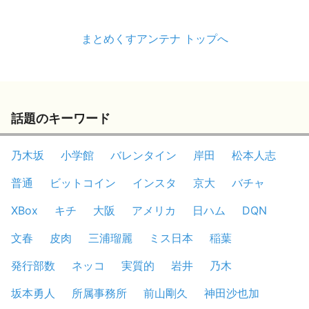
まとめくすアンテナ トップへ
話題のキーワード
乃木坂
小学館
バレンタイン
岸田
松本人志
普通
ビットコイン
インスタ
京大
バチャ
XBox
キチ
大阪
アメリカ
日ハム
DQN
文春
皮肉
三浦瑠麗
ミス日本
稲葉
発行部数
ネッコ
実質的
岩井
乃木
坂本勇人
所属事務所
前山剛久
神田沙也加