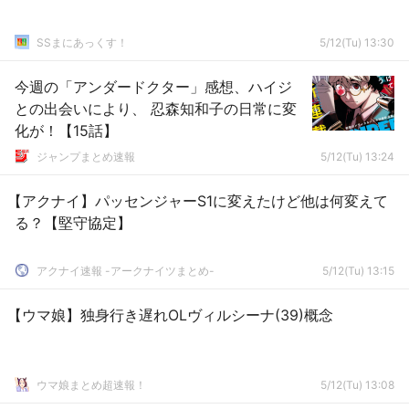
SSまにあっくす！
5/12(Tu) 13:30
今週の「アンダードクター」感想、ハイジ
との出会いにより、 忍森知和子の日常に変
化が！【15話】
ジャンプまとめ速報
5/12(Tu) 13:24
【アクナイ】パッセンジャーS1に変えたけど他は何変えて
る？【堅守協定】
アクナイ速報 -アークナイツまとめ-
5/12(Tu) 13:15
【ウマ娘】独身行き遅れOLヴィルシーナ(39)概念
ウマ娘まとめ超速報！
5/12(Tu) 13:08