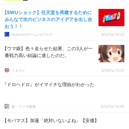
【SWUショック】任天堂を再建するために
みんなで次のビジネスのアイデアを出し合
おう！！
mutyunのゲーム+αブログ
5/12(Tu) 13:32
【ウマ娘】色々走らせた結果、この3人が一
番戦力高い結論に達したのだ。
うまろぐ
5/12(Tu) 13:31
『ドロヘドロ』がイマイチな理由がわかった
超・マンガ速報
5/12(Tu) 13:30
【モバマス】加蓮「絶対いないよね」【安価】