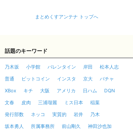
まとめくすアンテナ トップへ
話題のキーワード
乃木坂
小学館
バレンタイン
岸田
松本人志
普通
ビットコイン
インスタ
京大
バチャ
XBox
キチ
大阪
アメリカ
日ハム
DQN
文春
皮肉
三浦瑠麗
ミス日本
稲葉
発行部数
ネッコ
実質的
岩井
乃木
坂本勇人
所属事務所
前山剛久
神田沙也加