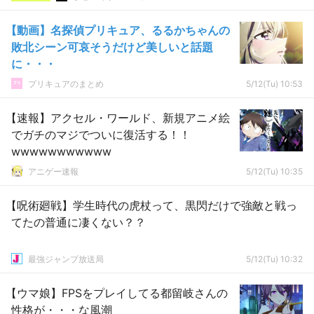
【動画】名探偵プリキュア、るるかちゃんの
敗北シーン可哀そうだけど美しいと話題
に・・・
プリキュアのまとめ
5/12(Tu) 10:53
【速報】アクセル・ワールド、新規アニメ絵
でガチのマジでついに復活する！！
wwwwwwwwwww
アニゲー速報
5/12(Tu) 10:35
【呪術廻戦】学生時代の虎杖って、黒閃だけで強敵と戦っ
てたの普通に凄くない？？
最強ジャンプ放送局
5/12(Tu) 10:32
【ウマ娘】FPSをプレイしてる都留岐さんの
性格が・・・な風潮