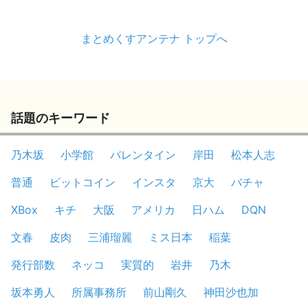
まとめくすアンテナ トップへ
話題のキーワード
乃木坂
小学館
バレンタイン
岸田
松本人志
普通
ビットコイン
インスタ
京大
バチャ
XBox
キチ
大阪
アメリカ
日ハム
DQN
文春
皮肉
三浦瑠麗
ミス日本
稲葉
発行部数
ネッコ
実質的
岩井
乃木
坂本勇人
所属事務所
前山剛久
神田沙也加