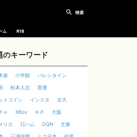
ーム
R18
題のキーワード
木坂
小学館
バレンタイン
田
松本人志
普通
ットコイン
インスタ
京大
チャ
XBox
キチ
大阪
メリカ
日ハム
DQN
文春
肉
三浦瑠麗
ミス日本
稲葉