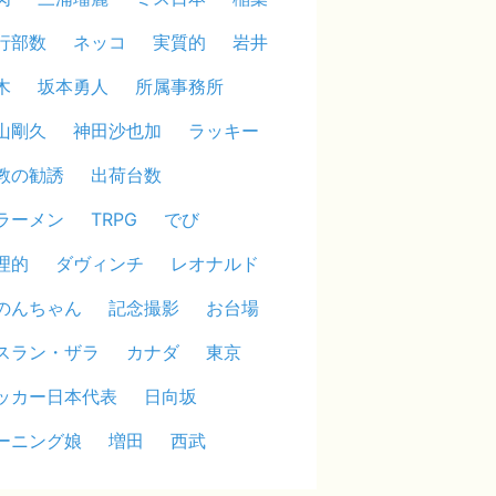
行部数
ネッコ
実質的
岩井
木
坂本勇人
所属事務所
山剛久
神田沙也加
ラッキー
教の勧誘
出荷台数
ラーメン
TRPG
でび
理的
ダヴィンチ
レオナルド
のんちゃん
記念撮影
お台場
スラン・ザラ
カナダ
東京
ッカー日本代表
日向坂
ーニング娘
増田
西武