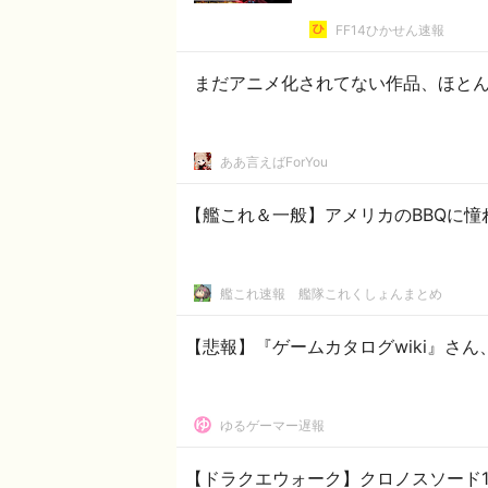
FF14ひかせん速報
まだアニメ化されてない作品、ほと
ああ言えばForYou
【艦これ＆一般】アメリカのBBQに憧
艦これ速報 艦隊これくしょんまとめ
【悲報】『ゲームカタログwiki』さ
ゆるゲーマー遅報
【ドラクエウォーク】クロノスソード1