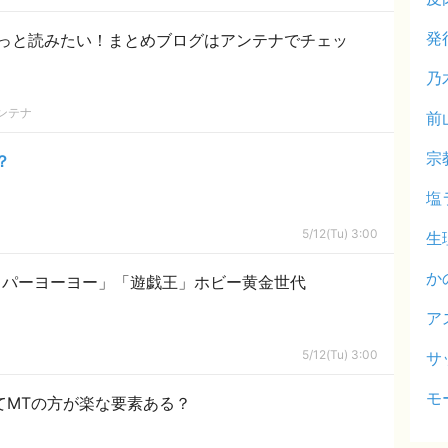
発
っと読みたい！まとめブログはアンテナでチェッ
乃
ンテナ
前
宗
？
塩
5/12(Tu) 3:00
生
か
イパーヨーヨー」「遊戯王」ホビー黄金世代
ア
5/12(Tu) 3:00
サ
モ
ってMTの方が楽な要素ある？