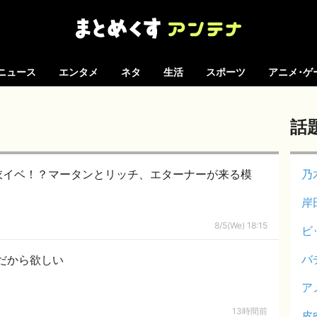
ニュース
エンタメ
ネタ
生活
スポーツ
アニメ･ゲ
話
衣イベ！？マータンとリッチ、エターナーが来る模
乃
岸
8/5(We) 18:15
ビ
バ
だから欲しい
ア
13時間前
皮