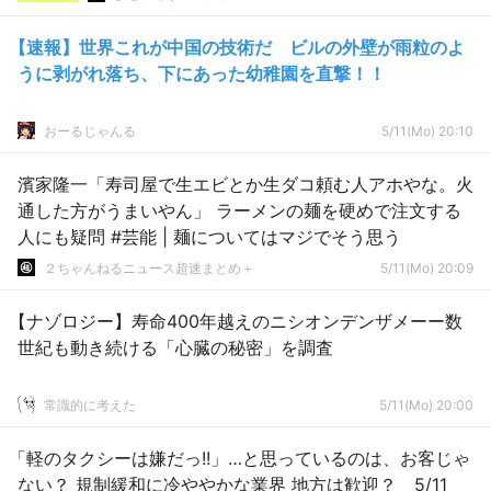
【速報】世界これが中国の技術だ ビルの外壁が雨粒のよ
うに剥がれ落ち、下にあった幼稚園を直撃！！
おーるじゃんる
5/11(Mo) 20:10
濱家隆一「寿司屋で生エビとか生ダコ頼む人アホやな。火
通した方がうまいやん」 ラーメンの麺を硬めで注文する
人にも疑問 #芸能 | 麺についてはマジでそう思う
２ちゃんねるニュース超速まとめ＋
5/11(Mo) 20:09
【ナゾロジー】寿命400年越えのニシオンデンザメーー数
世紀も動き続ける「心臓の秘密」を調査
常識的に考えた
5/11(Mo) 20:00
「軽のタクシーは嫌だっ!!」…と思っているのは、お客じゃ
ない？ 規制緩和に冷ややかな業界 地方は歓迎？ 5/11