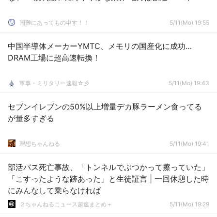
国難にあってもの申す！！
5/11(Mo) 19:55
中国半導体メーカーYMTC、メモリの国産化に成功…
DRAM工場に超高速転換！
軍事・ミリタリー速報☆彡
5/11(Mo) 19:43
セブンイレブンの50%以上増量デカ豚ラーメン食ってる
が量多すぎる
理想ちゃんねる
5/11(Mo) 19:41
部活バス死亡事故、「トンネルでぶつかって擦っていた」
「こすったような跡あった」と生徒証言 | 一回休憩した時
にみんなして乗らなければ
２ちゃんねるニュース超速まとめ＋
5/11(Mo) 19:29