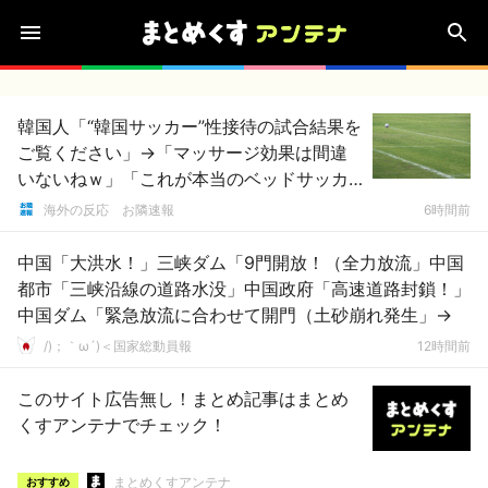
韓国人「“韓国サッカー”性接待の試合結果を
ご覧ください」→「マッサージ効果は間違
いないねｗ」「これが本当のベッドサッカ
ーだ」
海外の反応 お隣速報
6時間前
中国「大洪水！」三峡ダム「9門開放！（全力放流」中国
都市「三峡沿線の道路水没」中国政府「高速道路封鎖！」
中国ダム「緊急放流に合わせて開門（土砂崩れ発生」→
/)；｀ω´)＜国家総動員報
12時間前
このサイト広告無し！まとめ記事はまとめ
くすアンテナでチェック！
まとめくすアンテナ
おすすめ