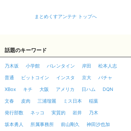
まとめくすアンテナ トップへ
話題のキーワード
乃木坂
小学館
バレンタイン
岸田
松本人志
普通
ビットコイン
インスタ
京大
バチャ
XBox
キチ
大阪
アメリカ
日ハム
DQN
文春
皮肉
三浦瑠麗
ミス日本
稲葉
発行部数
ネッコ
実質的
岩井
乃木
坂本勇人
所属事務所
前山剛久
神田沙也加