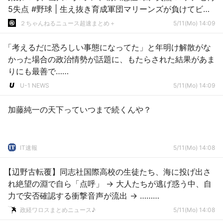
5失点 #野球 | 生え抜き育成軍団マリーンズが負けてビー
ルがマズい
２ちゃんねるニュース超速まとめ＋
5/11(Mo) 14:09
「考えるだに恐ろしい事態になってた」と年明け解散がな
かった場合の政治情勢が話題に、もたらされた結果があま
りにも最善で……
U-1 NEWS
5/11(Mo) 14:09
加藤純一の天下っていつまで続くんや？
IT速報
5/11(Mo) 14:08
【辺野古転覆】同志社国際高校の生徒たち、海に投げ出さ
れ絶望の淵で自ら「点呼」 → 大人たちが逃げ惑う中、自
力で安否確認する衝撃音声が流出 → ………
政経ワロスまとめニュース♪
5/11(Mo) 14:08