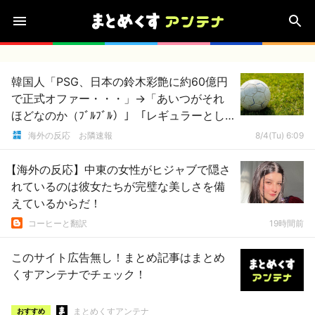
韓国人「PSG、日本の鈴木彩艶に約60億円
で正式オファー・・・」→「あいつがそれ
ほどなのか（ﾌﾞﾙﾌﾞﾙ）」「レギュラーとし
て出れるとは思わないけど、それでもやっ
海外の反応 お隣速報
8/4(Tu) 6:09
ぱり羨ましいね」
【海外の反応】中東の女性がヒジャブで隠さ
れているのは彼女たちが完璧な美しさを備
えているからだ！
コーヒーと翻訳
19時間前
このサイト広告無し！まとめ記事はまとめ
くすアンテナでチェック！
まとめくすアンテナ
おすすめ