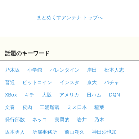
まとめくすアンテナ トップへ
話題のキーワード
乃木坂
小学館
バレンタイン
岸田
松本人志
普通
ビットコイン
インスタ
京大
バチャ
XBox
キチ
大阪
アメリカ
日ハム
DQN
文春
皮肉
三浦瑠麗
ミス日本
稲葉
発行部数
ネッコ
実質的
岩井
乃木
坂本勇人
所属事務所
前山剛久
神田沙也加