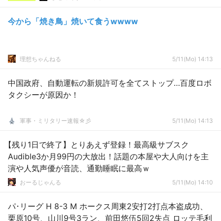
今から「焼き鳥」焼いて食うwwww
理想ちゃんねる
5/11(Mo) 14:13
中国政府、自動運転の新規許可を全てストップ…百度ロボ
タクシーが原因か！
軍事・ミリタリー速報☆彡
5/11(Mo) 14:13
【残り1日で終了】とりあえず登録！最高級サブスク
Audible3か月99円の大放出！話題の本屋や大人向けを主
演や人気声優が音読、通勤睡眠に最高ｗ
おーるじゃんる
5/11(Mo) 14:10
パ･リーグ H 8-3 M ホークス周東2安打2打点本盗成功、
栗原10号、山川9号3ラン、前田悠伍5回2失点 ロッテ毛利