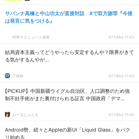
サバンナ高橋と中山功太が直接対話 Xで双方謝罪『今後
は発言に気をつける』
時事ネタニュース速報
5/11(Mo) 11:43
結局資本主義ってどうやったら安定するんや？限界がきて
る気がするんやが…
IT速報
5/11(Mo) 11:40
【PICKUP】中国新疆ウイグル自治区、人口調整のため強
制不妊手術がまた裏付けられる証言 中国政府「デマ...
おーるじゃんる
5/11(Mo) 11:40
Android勢、続々とAppleの新UI「Liquid Glass」をパク
リ始める