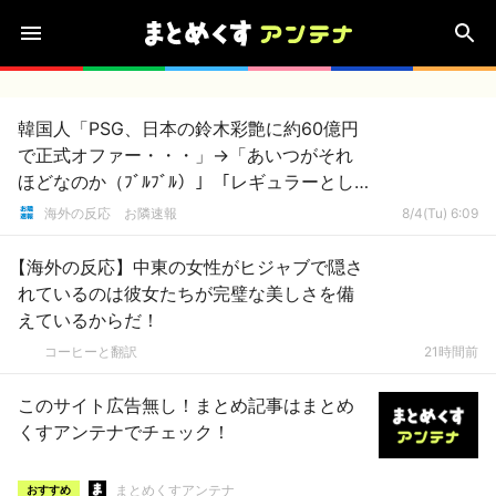
韓国人「PSG、日本の鈴木彩艶に約60億円
で正式オファー・・・」→「あいつがそれ
ほどなのか（ﾌﾞﾙﾌﾞﾙ）」「レギュラーとし
て出れるとは思わないけど、それでもやっ
海外の反応 お隣速報
8/4(Tu) 6:09
ぱり羨ましいね」
【海外の反応】中東の女性がヒジャブで隠さ
れているのは彼女たちが完璧な美しさを備
えているからだ！
コーヒーと翻訳
21時間前
このサイト広告無し！まとめ記事はまとめ
くすアンテナでチェック！
まとめくすアンテナ
おすすめ