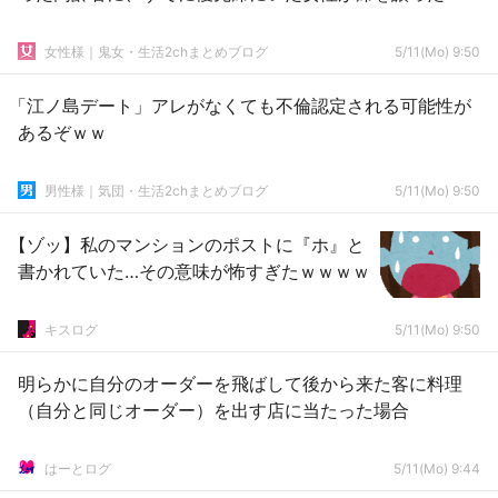
女性様｜鬼女・生活2chまとめブログ
5/11(Mo) 9:50
「江ノ島デート」アレがなくても不倫認定される可能性が
あるぞｗｗ
男性様｜気団・生活2chまとめブログ
5/11(Mo) 9:50
【ゾッ】私のマンションのポストに『ホ』と
書かれていた…その意味が怖すぎたｗｗｗｗ
キスログ
5/11(Mo) 9:50
明らかに自分のオーダーを飛ばして後から来た客に料理
（自分と同じオーダー）を出す店に当たった場合
はーとログ
5/11(Mo) 9:44