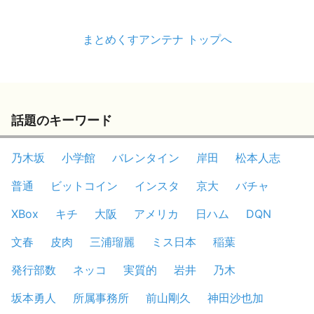
まとめくすアンテナ トップへ
話題のキーワード
乃木坂
小学館
バレンタイン
岸田
松本人志
普通
ビットコイン
インスタ
京大
バチャ
XBox
キチ
大阪
アメリカ
日ハム
DQN
文春
皮肉
三浦瑠麗
ミス日本
稲葉
発行部数
ネッコ
実質的
岩井
乃木
坂本勇人
所属事務所
前山剛久
神田沙也加