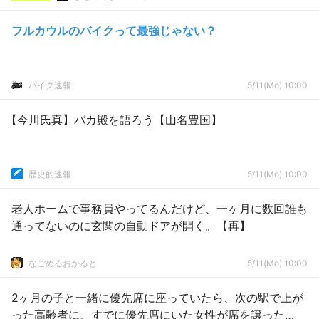
フルカウルのバイクって最強じゃない？
バイク速報
5/11(Mo) 10:00
【今川氏真】バカ殿を語ろう【山名豊国】
歴史的速報
5/11(Mo) 10:00
老人ホームで事務員やってるんだけど、一ヶ月に数回誰も
通ってないのに玄関の自動ドアが開く。【再】
なごめるおかると
5/11(Mo) 10:00
2ヶ月の子と一緒に優先席に座っていたら、次の駅で上が
った高齢者に、すでに優先席にいた女性が席を譲った…