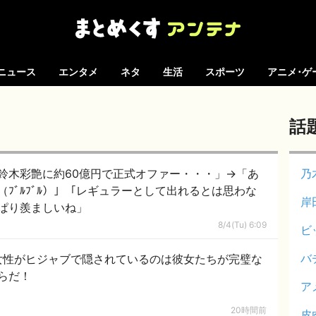
ニュース
エンタメ
ネタ
生活
スポーツ
アニメ･ゲ
話
の鈴木彩艶に約60億円で正式オファー・・・」→「あ
乃
ﾌﾞﾙﾌﾞﾙ）」「レギュラーとして出れるとは思わな
岸
ぱり羨ましいね」
8/4(Tu) 6:09
ビ
バ
女性がヒジャブで隠されているのは彼女たちが完璧な
らだ！
ア
20時間前
皮