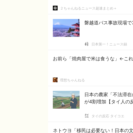
２ちゃんねるニュース超速まとめ＋
磐越道バス事故現場で
日本第一！ニュース録
お前ら「焼肉屋で米は食うな」←こ
理想ちゃんねる
日本の農家「不法滞在
が4割増加【タイ人の
タイの反応 タイコエ
ネトウヨ「移民は必要ない！日本の