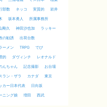
行部数
ネッコ
実質的
岩井
木
坂本勇人
所属事務所
山剛久
神田沙也加
ラッキー
教の勧誘
出荷台数
ラーメン
TRPG
でび
理的
ダヴィンチ
レオナルド
のんちゃん
記念撮影
お台場
スラン・ザラ
カナダ
東京
ッカー日本代表
日向坂
ーニング娘
増田
西武