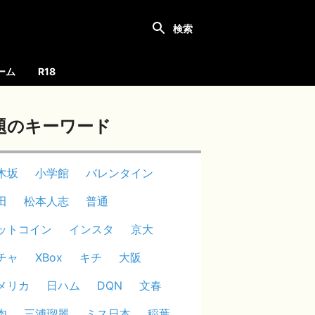
ーム
R18
題のキーワード
木坂
小学館
バレンタイン
田
松本人志
普通
ットコイン
インスタ
京大
チャ
XBox
キチ
大阪
メリカ
日ハム
DQN
文春
肉
三浦瑠麗
ミス日本
稲葉