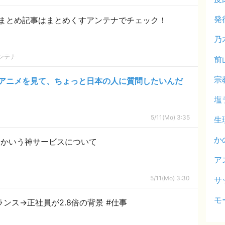
発
まとめ記事はまとめくすアンテナでチェック！
乃
ンテナ
前
宗
アニメを見て、ちょっと日本の人に質問したいんだ
塩
5/11(Mo) 3:35
生
か
とかいう神サービスについて
ア
5/11(Mo) 3:30
サ
モ
なぜ、今「会社に戻る」のか フリーランス→正社員が2.8倍の背景 #仕事