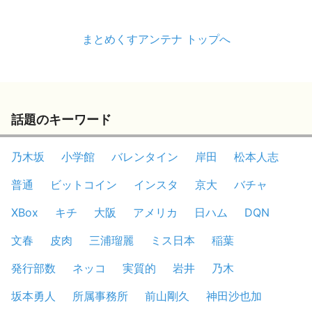
まとめくすアンテナ トップへ
話題のキーワード
乃木坂
小学館
バレンタイン
岸田
松本人志
普通
ビットコイン
インスタ
京大
バチャ
XBox
キチ
大阪
アメリカ
日ハム
DQN
文春
皮肉
三浦瑠麗
ミス日本
稲葉
発行部数
ネッコ
実質的
岩井
乃木
坂本勇人
所属事務所
前山剛久
神田沙也加