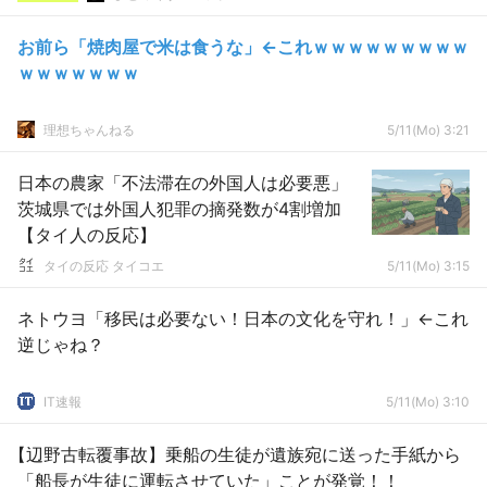
お前ら「焼肉屋で米は食うな」←これｗｗｗｗｗｗｗｗｗ
ｗｗｗｗｗｗｗ
理想ちゃんねる
5/11(Mo) 3:21
日本の農家「不法滞在の外国人は必要悪」
茨城県では外国人犯罪の摘発数が4割増加
【タイ人の反応】
タイの反応 タイコエ
5/11(Mo) 3:15
ネトウヨ「移民は必要ない！日本の文化を守れ！」←これ
逆じゃね？
IT速報
5/11(Mo) 3:10
【辺野古転覆事故】乗船の生徒が遺族宛に送った手紙から
「船長が生徒に運転させていた」ことが発覚！！