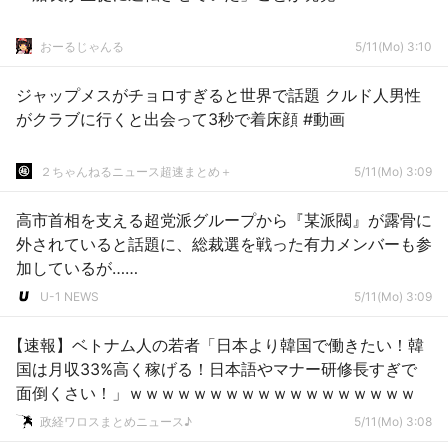
おーるじゃんる
5/11(Mo) 3:10
ジャップメスがチョロすぎると世界で話題 クルド人男性
がクラブに行くと出会って3秒で着床顔 #動画
２ちゃんねるニュース超速まとめ＋
5/11(Mo) 3:09
高市首相を支える超党派グループから『某派閥』が露骨に
外されていると話題に、総裁選を戦った有力メンバーも参
加しているが……
U-1 NEWS
5/11(Mo) 3:09
【速報】ベトナム人の若者「日本より韓国で働きたい！韓
国は月収33%高く稼げる！日本語やマナー研修長すぎで
面倒くさい！」ｗｗｗｗｗｗｗｗｗｗｗｗｗｗｗｗｗｗ
政経ワロスまとめニュース♪
5/11(Mo) 3:08