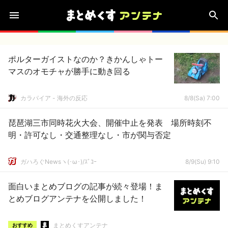
ポルターガイストなのか？きかんしゃトー
マスのオモチャが勝手に動き回る
カラパイア - 海外の反応
8/8(Sa) 7:00
琵琶湖三市同時花火大会、開催中止を発表 場所時刻不
明・許可なし・交通整理なし・市が関与否定
ガハろぐNewsヽ(･ω･)/ｽﾞｺｰ
8/9(Su) 9:10
面白いまとめブログの記事が続々登場！ま
とめブログアンテナを公開しました！
まとめくすアンテナ
おすすめ