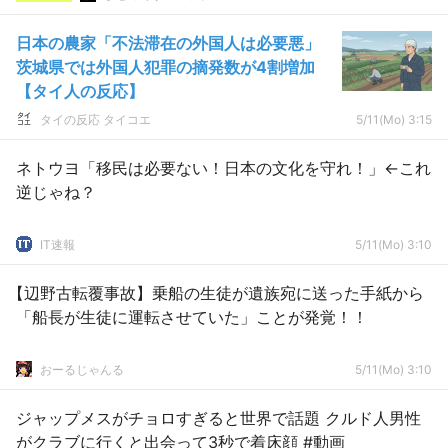
日本の農家「不法滞在の外国人は必要悪」
茨城県では外国人犯罪の摘発数が4割増加
【タイ人の反応】
タイの反応 タイコエ
5/11(Mo) 3:15
ネトウヨ「移民は必要ない！日本の文化を守れ！」←これ
逆じゃね？
IT速報
5/11(Mo) 3:10
【辺野古転覆事故】乗船の生徒が遺族宛に送った手紙から
「船長が生徒に運転させていた」ことが発覚！！
おーるじゃんる
5/11(Mo) 3:10
ジャップメスがチョロすぎると世界で話題 クルド人男性
がクラブに行くと出会って3秒で着床顔 #動画