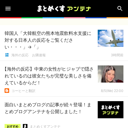
韓国人「大韓航空の熊本地震飲料水支援に
対する日本人の反応をご覧くださ
い・・・」→「」
海外の反応 お隣速報
3時間前
【海外の反応】中東の女性がヒジャブで隠さ
れているのは彼女たちが完璧な美しさを備
えているからだ！
コーヒーと翻訳
8/5(We) 22:00
面白いまとめブログの記事が続々登場！ま
とめブログアンテナを公開しました！
まとめくすアンテナ
おすすめ