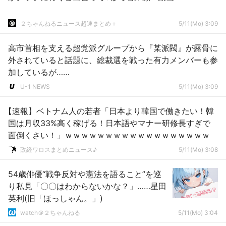
２ちゃんねるニュース超速まとめ＋
5/11(Mo) 3:09
高市首相を支える超党派グループから『某派閥』が露骨に
外されていると話題に、総裁選を戦った有力メンバーも参
加しているが……
U-1 NEWS
5/11(Mo) 3:09
【速報】ベトナム人の若者「日本より韓国で働きたい！韓
国は月収33%高く稼げる！日本語やマナー研修長すぎで
面倒くさい！」ｗｗｗｗｗｗｗｗｗｗｗｗｗｗｗｗｗｗ
政経ワロスまとめニュース♪
5/11(Mo) 3:08
54歳俳優“戦争反対や憲法を語ること”を巡
り私見「〇〇はわからないかな？」……星田
英利(旧「ほっしゃん。」)
watch＠２ちゃんねる
5/11(Mo) 3:04