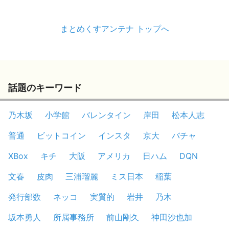
まとめくすアンテナ トップへ
話題のキーワード
乃木坂
小学館
バレンタイン
岸田
松本人志
普通
ビットコイン
インスタ
京大
バチャ
XBox
キチ
大阪
アメリカ
日ハム
DQN
文春
皮肉
三浦瑠麗
ミス日本
稲葉
発行部数
ネッコ
実質的
岩井
乃木
坂本勇人
所属事務所
前山剛久
神田沙也加