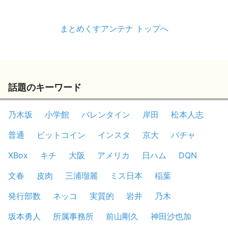
まとめくすアンテナ トップへ
話題のキーワード
乃木坂
小学館
バレンタイン
岸田
松本人志
普通
ビットコイン
インスタ
京大
バチャ
XBox
キチ
大阪
アメリカ
日ハム
DQN
文春
皮肉
三浦瑠麗
ミス日本
稲葉
発行部数
ネッコ
実質的
岩井
乃木
坂本勇人
所属事務所
前山剛久
神田沙也加