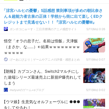
「涼宮ハルヒの憂鬱」5話感想 禁則事項が多めの朝比奈さ
ん＆超能力者古泉の正体！学校から街に出て楽しくEDク
レジットまで見逃せない！！『涼宮ハルヒの憂鬱III』
ポンポコにゅーす - 三日月狸璃のアニメ感想サイト
5/11(Mo) 0:26
悟空「オラの息子だ。名前は悟飯」天津飯
（まさか、な……）←結果ｗｗｗｗｗｗｗｗ
ｗｗｗｗｗ
げーあにびより｜ゲームやアニメの評価・感想まとめ
5/11(Mo) 0:07
【朗報】カプコンさん、Switch2マルチにし
た途端シリーズ最速売上に新規IP爆売れして
しまう
mutyunのゲーム+αブログ
5/11(Mo) 0:02
【ウマ娘】生意気なオルフェーヴルに ●●●
をしてやるわ！