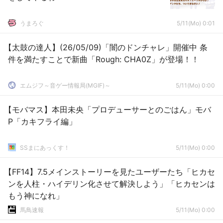
うまろぐ
5/11(Mo) 0:01
【太鼓の達人】(26/05/09)「闇のドンチャレ」開催中 条
件を満たすことで新曲「Rough: CHA0Z」が登場！！
エムジフ～音ゲー情報局(MGIF)～
5/11(Mo) 0:00
【モバマス】本田未央「プロデューサーとのごはん」モバ
P「カキフライ編」
SSまにあっくす！
5/11(Mo) 0:00
【FF14】7.5メインストーリーを見たユーザーたち「ヒカセ
ンを人柱・ハイデリン化させて解決しよう」「ヒカセンは
もう神になれ」
馬鳥速報
5/11(Mo) 0:00