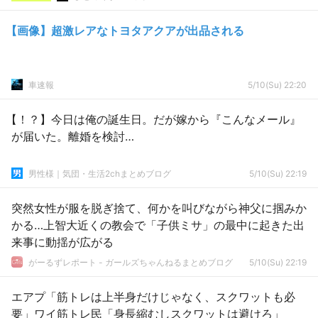
【画像】超激レアなトヨタアクアが出品される
車速報
5/10(Su) 22:20
【！？】今日は俺の誕生日。だが嫁から『こんなメール』
が届いた。離婚を検討…
男性様｜気団・生活2chまとめブログ
5/10(Su) 22:19
突然女性が服を脱ぎ捨て、何かを叫びながら神父に掴みか
かる…上智大近くの教会で「子供ミサ」の最中に起きた出
来事に動揺が広がる
がーるずレポート - ガールズちゃんねるまとめブログ
5/10(Su) 22:19
エアプ「筋トレは上半身だけじゃなく、スクワットも必
要」ワイ筋トレ民「身長縮むしスクワットは避けろ」