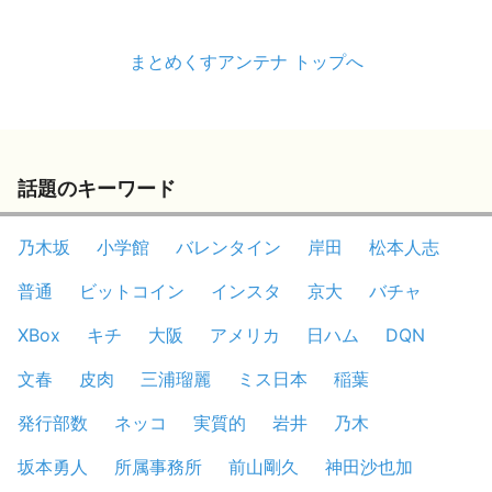
まとめくすアンテナ トップへ
話題のキーワード
乃木坂
小学館
バレンタイン
岸田
松本人志
普通
ビットコイン
インスタ
京大
バチャ
XBox
キチ
大阪
アメリカ
日ハム
DQN
文春
皮肉
三浦瑠麗
ミス日本
稲葉
発行部数
ネッコ
実質的
岩井
乃木
坂本勇人
所属事務所
前山剛久
神田沙也加