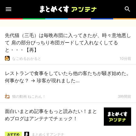
先代猫（三毛）は毎晩布団に入ってきたが、時々意地悪し
て 肩の部分ぴっちり布団ガードして入れなくしてる
と・・・【再】
なごめるおかると
10分前
レストランで食事をしていたら他の客たちが騒ぎ始めた。
何事かな？ → 珍客が現れました…
猫の動画 ねこわん！
3時間前
面白いまとめ記事をもっと読みたい！まと
めブログはアンテナでチェック！
まとめくすアンテナ
おすすめ