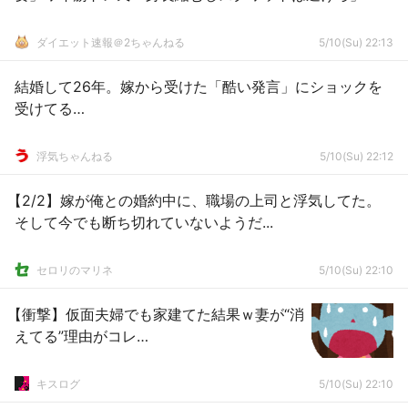
ダイエット速報＠2ちゃんねる
5/10(Su) 22:13
結婚して26年。嫁から受けた「酷い発言」にショックを
受けてる…
浮気ちゃんねる
5/10(Su) 22:12
【2/2】嫁が俺との婚約中に、職場の上司と浮気してた。
そして今でも断ち切れていないようだ...
セロリのマリネ
5/10(Su) 22:10
【衝撃】仮面夫婦でも家建てた結果ｗ妻が“消
えてる”理由がコレ…
キスログ
5/10(Su) 22:10