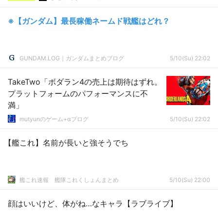
※【ガンダム】最長稼働ネームド戦艦はどれ？
GUNDAM.LOG｜ガンダムまとめブログ
5/10(Su) 22:02
TakeTwo「ボダラン4の売上は期待はずれ。
プラットフォームのパフォーマンスに不
満」
mutyunのゲーム+αブログ
5/10(Su) 22:02
【艦これ】名前が長いと強そうでち
艦これ速報 艦隊これくしょんまとめ
5/10(Su) 22:00
顔はいいけど、体がね…なキャラ【ラブライブ】