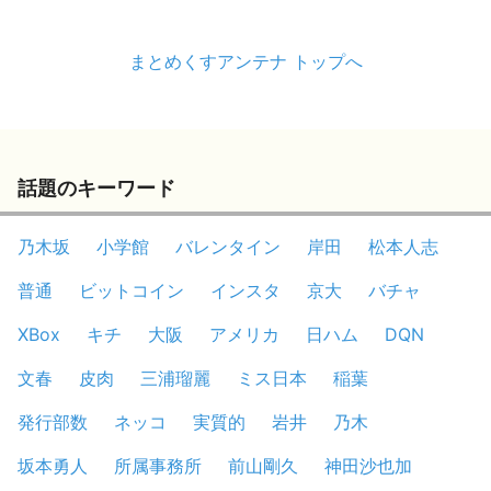
まとめくすアンテナ トップへ
話題のキーワード
乃木坂
小学館
バレンタイン
岸田
松本人志
普通
ビットコイン
インスタ
京大
バチャ
XBox
キチ
大阪
アメリカ
日ハム
DQN
文春
皮肉
三浦瑠麗
ミス日本
稲葉
発行部数
ネッコ
実質的
岩井
乃木
坂本勇人
所属事務所
前山剛久
神田沙也加