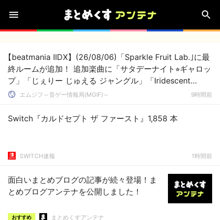
【beatmania IIDX】(26/08/06)「Sparkle Fruit Lab.｣に最
終ルームが追加！ 追加楽曲に「サタデーナイト⭐︎ギャロッ
プ」「じぇりー じゅえる ジャングル」「Iridescent
Memories」が登場！！
エムジフ～音ゲー情報局(MGIF)～
9時間前
Switch『カルドセプト ザ ファースト』1,858 本
SWITCH速報
1時間前
面白いまとめブログの記事が続々登場！ま
とめブログアンテナを公開しました！
まとめくすアンテナ
おすすめ