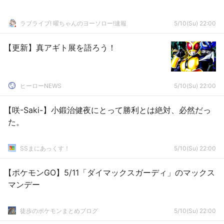
ラブライブ! 曜ちゃんのヨーソロー!速報
5/10(Su) 22:00
【更新】真アギト展を語ろう！
ヒーローNEWS
5/10(Su) 22:00
【咲-Saki-】小鍛治健夜にとって勝利とは絶対、必然だっ
た。
SSまにあっくす！
5/10(Su) 22:00
【ポケモンGO】5/11「ダイマックスガーディ」のマックス
マンデー
徒歩のポケモンまとめブログ
5/10(Su) 22:00