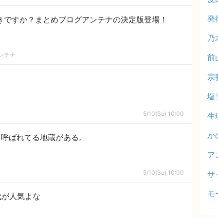
発
好きですか？まとめブログアンテナの決定版登場！
乃
ンテナ
前
宗
塩
5/10(Su) 10:00
生
か
と呼ばれてる地蔵がある。
ア
5/10(Su) 10:00
サ
モ
代が人気よな