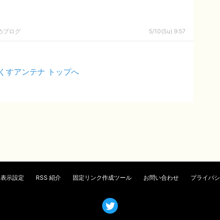
めブログ
5/10(Su) 9:57
くすアンテナ トップへ
表示設定
RSS 紹介
固定リンク作成ツール
お問い合わせ
プライバシ