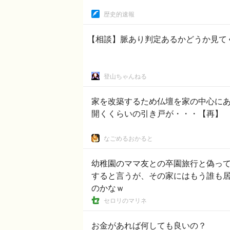
歴史的速報
【相談】脈あり判定あるかどうか見て
登山ちゃんねる
家を改築するため仏壇を家の中心にある リビングの引き戸の前に移動。その後、
開くくらいの引き戸が・・・【再】
なごめるおかると
幼稚園のママ友との卒園旅行と偽っ
すると言うが、その家にはもう誰も居
のかなｗ
セロリのマリネ
お金があれば何しても良いの？