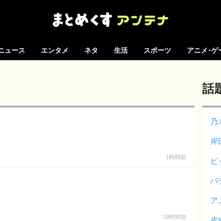
ニュース
エンタメ
ネタ
生活
スポーツ
アニメ･ゲ
話
乃
岸
1時間前
ビ
バ
ア
19時間前
皮