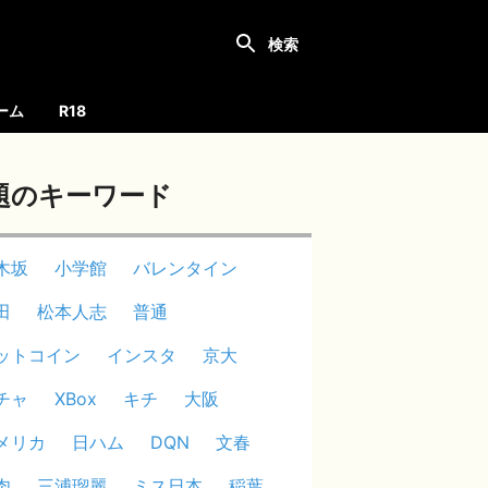
ーム
R18
題のキーワード
木坂
小学館
バレンタイン
田
松本人志
普通
ットコイン
インスタ
京大
チャ
XBox
キチ
大阪
メリカ
日ハム
DQN
文春
肉
三浦瑠麗
ミス日本
稲葉