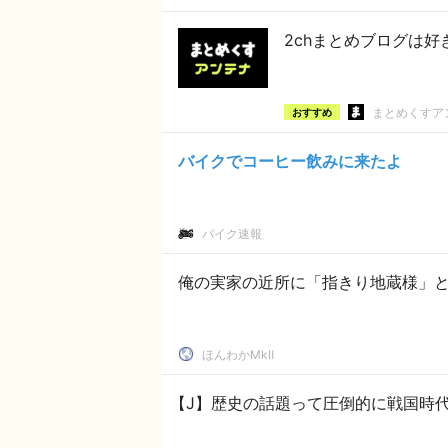
2chまとめブログは
まとめくすア
おすすめ
バイクでコーヒー飲みに来たよ
バイク速報
俺の実家の近所に「指きり地蔵様」
ほんわかMkⅡ
【J】歴史の話題って圧倒的に戦国時