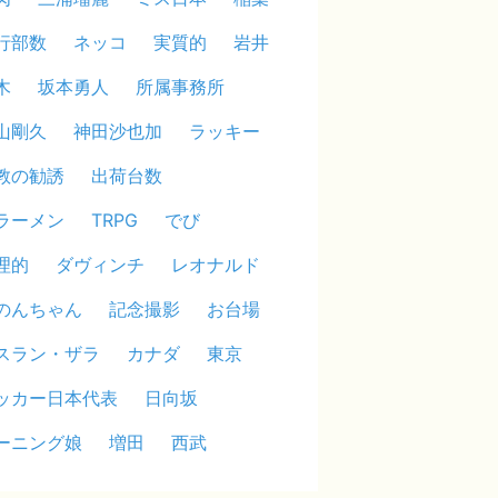
行部数
ネッコ
実質的
岩井
木
坂本勇人
所属事務所
山剛久
神田沙也加
ラッキー
教の勧誘
出荷台数
ラーメン
TRPG
でび
理的
ダヴィンチ
レオナルド
のんちゃん
記念撮影
お台場
スラン・ザラ
カナダ
東京
ッカー日本代表
日向坂
ーニング娘
増田
西武