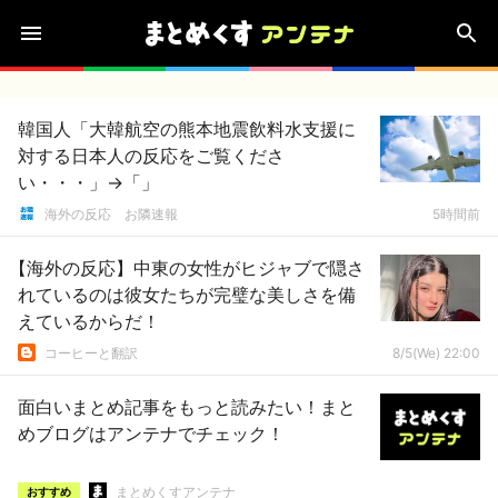
韓国人「大韓航空の熊本地震飲料水支援に
対する日本人の反応をご覧くださ
い・・・」→「」
海外の反応 お隣速報
5時間前
【海外の反応】中東の女性がヒジャブで隠さ
れているのは彼女たちが完璧な美しさを備
えているからだ！
コーヒーと翻訳
8/5(We) 22:00
面白いまとめ記事をもっと読みたい！まと
めブログはアンテナでチェック！
まとめくすアンテナ
おすすめ