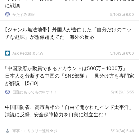
に戦慄
かたすみ速報
5/10(Su) 6:00
【ジャンル無法地帯】外国人が告白した「自分だけのニッ
チな趣味」が想像超えてた｜海外の反応
Ask Reddit まとめ
5/10(Su) 6:00
「中国政府が動員できるアカウントは500万～1000万」
日本人を分断する中国の「SNS部隊」 見分け方を専門家
が解説 [5/10]
国難にあってもの申す！！
5/10(Su) 5:55
中国国防省、高市首相の「自由で開かれたインド太平洋」
演説に反発…安全保障協力を口実に対立生む！
軍事・ミリタリー速報☆彡
5/10(Su) 5:49