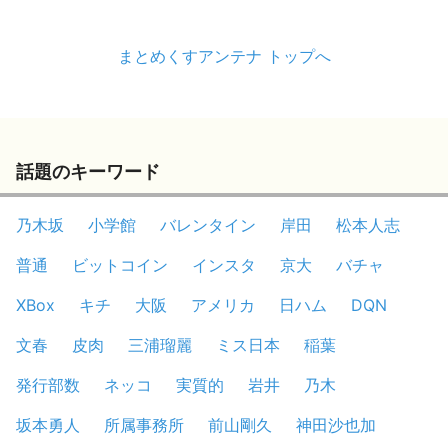
まとめくすアンテナ トップへ
話題のキーワード
乃木坂
小学館
バレンタイン
岸田
松本人志
普通
ビットコイン
インスタ
京大
バチャ
XBox
キチ
大阪
アメリカ
日ハム
DQN
文春
皮肉
三浦瑠麗
ミス日本
稲葉
発行部数
ネッコ
実質的
岩井
乃木
坂本勇人
所属事務所
前山剛久
神田沙也加