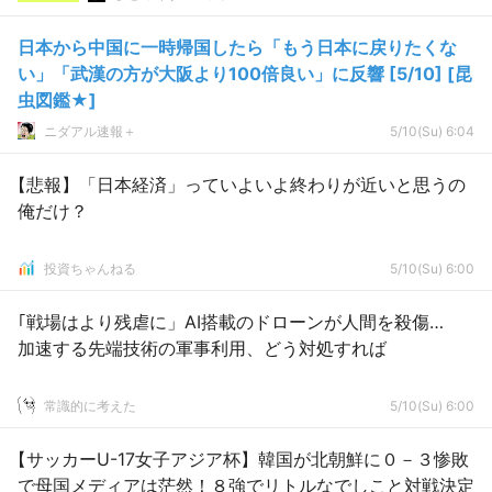
日本から中国に一時帰国したら「もう日本に戻りたくな
い」「武漢の方が大阪より100倍良い」に反響 [5/10] [昆
虫図鑑★]
ニダアル速報＋
5/10(Su) 6:04
【悲報】「日本経済」っていよいよ終わりが近いと思うの
俺だけ？
投資ちゃんねる
5/10(Su) 6:00
｢戦場はより残虐に」AI搭載のドローンが人間を殺傷…
加速する先端技術の軍事利用、どう対処すれば
常識的に考えた
5/10(Su) 6:00
【サッカーU-17女子アジア杯】韓国が北朝鮮に０－３惨敗
で母国メディアは茫然！８強でリトルなでしこと対戦決定