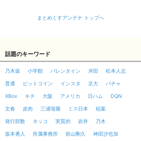
まとめくすアンテナ トップへ
話題のキーワード
乃木坂
小学館
バレンタイン
岸田
松本人志
普通
ビットコイン
インスタ
京大
バチャ
XBox
キチ
大阪
アメリカ
日ハム
DQN
文春
皮肉
三浦瑠麗
ミス日本
稲葉
発行部数
ネッコ
実質的
岩井
乃木
坂本勇人
所属事務所
前山剛久
神田沙也加