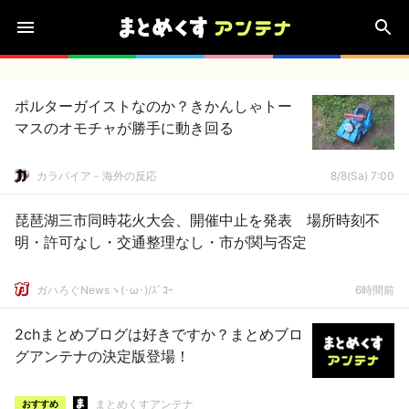
ポルターガイストなのか？きかんしゃトー
マスのオモチャが勝手に動き回る
カラパイア - 海外の反応
8/8(Sa) 7:00
琵琶湖三市同時花火大会、開催中止を発表 場所時刻不
明・許可なし・交通整理なし・市が関与否定
ガハろぐNewsヽ(･ω･)/ｽﾞｺｰ
6時間前
2chまとめブログは好きですか？まとめブロ
グアンテナの決定版登場！
まとめくすアンテナ
おすすめ