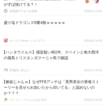
がずば抜けてる？！
米国株ETFまとめ速報
5/9(Sa) 14:00
盛り塩ドラゴンズ9勝4敗ｗｗｗｗｗ
ガハろぐNewsヽ(･ω･)/ｽﾞｺｰ
5/9(Sa) 14:00
【ハンタウイルス】感染疑い例2件、スペインと南大西洋
の孤島トリスタンダクーニャ島で確認
常識的に考えた
5/9(Sa) 14:00
【嫉妬じゃんｗ】なぜFF8アンチは「美男美女の青春スト
ーリーを見せられ効いたから叩いてる」と認めないの
か？？？
ライフハックちゃんねる弐式
5/9(Sa) 14:00