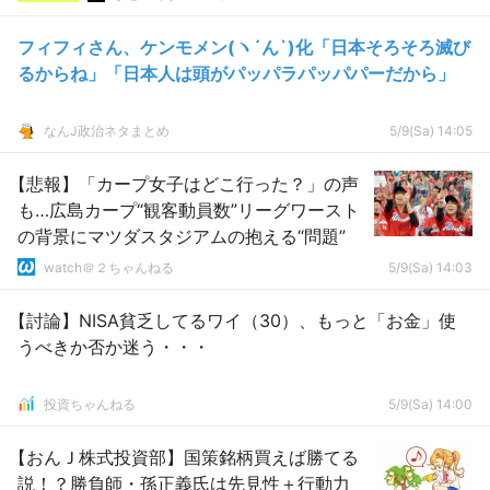
フィフィさん、ケンモメン(ヽ´ん`)化「日本そろそろ滅び
るからね」「日本人は頭がパッパラパッパパーだから」
なんJ政治ネタまとめ
5/9(Sa) 14:05
【悲報】「カープ女子はどこ行った？」の声
も…広島カープ“観客動員数”リーグワースト
の背景にマツダスタジアムの抱える“問題”
watch＠２ちゃんねる
5/9(Sa) 14:03
【討論】NISA貧乏してるワイ（30）、もっと「お金」使
うべきか否か迷う・・・
投資ちゃんねる
5/9(Sa) 14:00
【おんＪ株式投資部】国策銘柄買えば勝てる
説！？勝負師・孫正義氏は先見性＋行動力