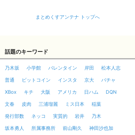
まとめくすアンテナ トップへ
話題のキーワード
乃木坂
小学館
バレンタイン
岸田
松本人志
普通
ビットコイン
インスタ
京大
バチャ
XBox
キチ
大阪
アメリカ
日ハム
DQN
文春
皮肉
三浦瑠麗
ミス日本
稲葉
発行部数
ネッコ
実質的
岩井
乃木
坂本勇人
所属事務所
前山剛久
神田沙也加