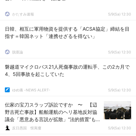
かたすみ速報
5/9(Sa) 12:30
日韓、相互に軍用物資を提供する「ACSA協定」締結を目
指す＝韓国ネット「連携せざるを得ない」
脱亜論
5/9(Sa) 12:30
磐越道マイクロバス21人死傷事故の運転手、この2カ月で
4、5回事故を起こしていた
ゆめ痛 -NEWS ALERT-
5/9(Sa) 12:30
伝家の宝刀スラップ訴訟ですか 〜 【辺
野古死亡事故】船舶運航のヘリ基地反対協
議会「悪意ある言説が拡散」“法的措置”も示
唆
反日愚国 恨寓瘻
5/9(Sa) 12:30