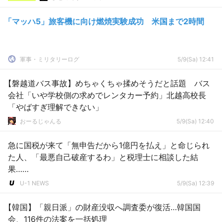
「マッハ5」旅客機に向け燃焼実験成功 米国まで2時間
軍事・ミリタリーログ
5/9(Sa) 12:41
【磐越道バス事故】めちゃくちゃ揉めそうだと話題 バス
会社「いや学校側の求めでレンタカー予約」北越高校長
「やばすぎ理解できない」
おーるじゃんる
5/9(Sa) 12:40
急に国税が来て「無申告だから1億円を払え」と命じられ
た人、「最悪自己破産するわ」と税理士に相談した結
果……
U-1 NEWS
5/9(Sa) 12:39
【韓国】「親日派」の財産没収へ調査委が復活…韓国国
会、116件の法案を一括処理