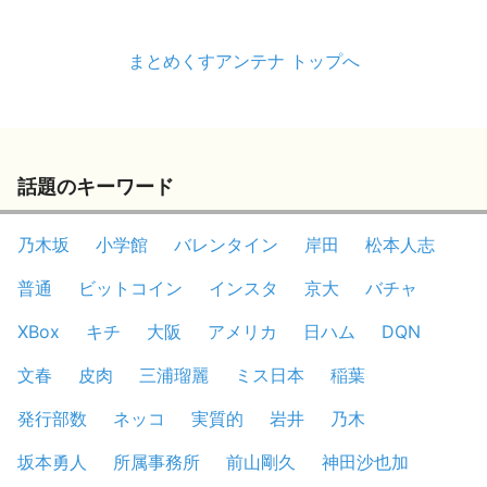
まとめくすアンテナ トップへ
話題のキーワード
乃木坂
小学館
バレンタイン
岸田
松本人志
普通
ビットコイン
インスタ
京大
バチャ
XBox
キチ
大阪
アメリカ
日ハム
DQN
文春
皮肉
三浦瑠麗
ミス日本
稲葉
発行部数
ネッコ
実質的
岩井
乃木
坂本勇人
所属事務所
前山剛久
神田沙也加