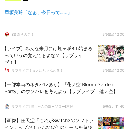
早坂美玲「なぁ、今日って……」
SS 森きのこ！
5/9(Sa) 12:00
【ライブ】みんな来月には虹ヶ咲8th始まる
っていうの覚えてるよな？【ラブライ
ブ！】
ラブライブ！まとめちゃんねる！！
5/9(Sa) 12:00
【一部本当のネタバレあり】『蓮ノ空 Bloom Garden
Party』のウソバレを考えよう【ラブライブ！蓮ノ空】
ラブライブ! 曜ちゃんのヨーソロー!速報
5/9(Sa) 11:40
【画像】任天堂「これがSwitch2のソフトラ
インナップだ！みんなは何のゲームを遊び