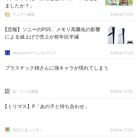
ましたか？」
アニゲー速報
5/9(Sa) 11:35
【悲報】ソニーのPS5、メモリ高騰化の影響
による値上げで売上が前年比半減
mutyunのゲーム+αブログ
5/9(Sa) 11:32
プラスチック姉さんに強キャラが現れてしまう
超・マンガ速報
5/9(Sa) 11:30
【ミリマス】P「あの子と待ち合わせ」
SSまにあっくす！
5/9(Sa) 11:30