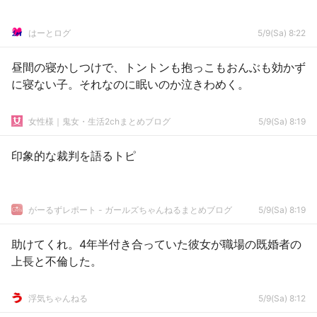
はーとログ
5/9(Sa) 8:22
昼間の寝かしつけで、トントンも抱っこもおんぶも効かず
に寝ない子。それなのに眠いのか泣きわめく。
女性様｜鬼女・生活2chまとめブログ
5/9(Sa) 8:19
印象的な裁判を語るトピ
がーるずレポート - ガールズちゃんねるまとめブログ
5/9(Sa) 8:19
助けてくれ。4年半付き合っていた彼女が職場の既婚者の
上長と不倫した。
浮気ちゃんねる
5/9(Sa) 8:12