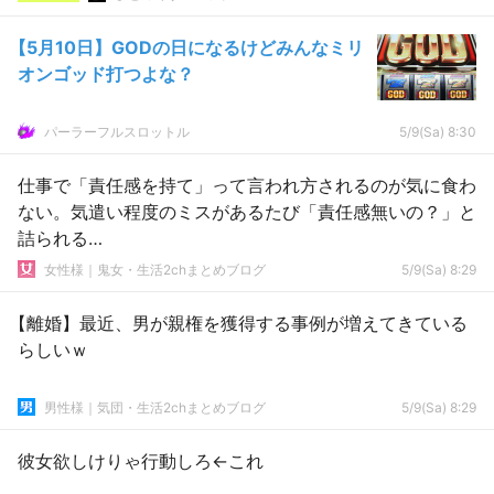
【5月10日】GODの日になるけどみんなミリ
オンゴッド打つよな？
パーラーフルスロットル
5/9(Sa) 8:30
仕事で「責任感を持て」って言われ方されるのが気に食わ
ない。気遣い程度のミスがあるたび「責任感無いの？」と
詰られる…
女性様｜鬼女・生活2chまとめブログ
5/9(Sa) 8:29
【離婚】最近、男が親権を獲得する事例が増えてきている
らしいｗ
男性様｜気団・生活2chまとめブログ
5/9(Sa) 8:29
彼女欲しけりゃ行動しろ←これ