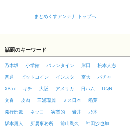
まとめくすアンテナ トップへ
話題のキーワード
乃木坂
小学館
バレンタイン
岸田
松本人志
普通
ビットコイン
インスタ
京大
バチャ
XBox
キチ
大阪
アメリカ
日ハム
DQN
文春
皮肉
三浦瑠麗
ミス日本
稲葉
発行部数
ネッコ
実質的
岩井
乃木
坂本勇人
所属事務所
前山剛久
神田沙也加