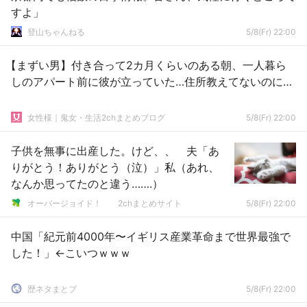
すよ」
登山ちゃんねる
5/8(Fr) 22:00
【まずい男】付き合って2カ月くらいのある朝、一人暮ら
しのアパート前に彼が立っていた…住所教えてないのに…
女性様｜鬼女・生活2chまとめブログ
5/8(Fr) 22:00
子供を無事に出産した。けど、、 夫「あ
りがとう！ありがとう（泣）」私（あれ、
なんか思ってたのと違う…….）
オーバージョイド！ 2chまとめサイト
5/8(Fr) 22:00
中国「紀元前4000年〜イギリス産業革命まで世界最強で
した！」←こいつｗｗｗ
歴ネタまとブ
5/8(Fr) 22:00