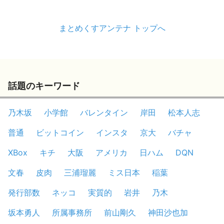
まとめくすアンテナ トップへ
話題のキーワード
乃木坂
小学館
バレンタイン
岸田
松本人志
普通
ビットコイン
インスタ
京大
バチャ
XBox
キチ
大阪
アメリカ
日ハム
DQN
文春
皮肉
三浦瑠麗
ミス日本
稲葉
発行部数
ネッコ
実質的
岩井
乃木
坂本勇人
所属事務所
前山剛久
神田沙也加