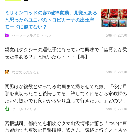
ミリオンゴッドの赤7確率変動、見覚えある
と思ったらユニバのトロピカーナの出玉率
モードに似てない？
パーラーフルスロットル
5/8(Fr) 22:00
親友はタクシーの運転手になっていて興味で「幽霊とか乗
せた事ある？」と聞いたら・・・【再】
なごめるおかると
5/8(Fr) 22:00
間男ほか複数とやってる動画まで撮らせてた嫁。「今は旦
那を裏切ったこと後悔してる。許してくれるなら家政婦み
たいな扱いでも良いからやり直して行きたい。」どのツラ
下げてｗ
セロリのマリネ
5/8(Fr) 22:00
宮根誠司、都内でも相次ぐクマ出没情報に驚き「ついに東
京都内でも複数の目撃情報。皆さん、気軽に行くところで