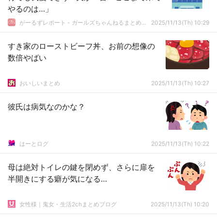
やるのは…」
がーるずレポート - ガールズちゃんねるまとめブログ
2025/11/13(Th) 10:29
すき家のローストビーフ丼、お前の想像の
数倍やばい
おいしいまとめ
2025/11/13(Th) 10:27
彼氏は病気なのかな？
はーとログ
2025/11/13(Th) 10:22
母は絶対トイレの鍵を閉めず、さらに扉を
半開きにする癖が気になる…
女性様｜鬼女・生活2chまとめブログ
2025/11/13(Th) 10:20