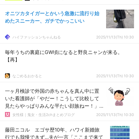
オニツカタイガーとかいう急激に流行り始
めたスニーカー、ガチでかっこいい
ハイファッションちゃんねる
2025/11/13(Th) 10:30
毎年うちの裏庭にGW頃になると野良ニャンが来る。
【再】
なごめるおかると
2025/11/13(Th) 10:30
一ヶ月検診で外国の赤ちゃんを真ん中に置
いた看護師が「やだー！こうして比較して
見たらやっぱりみんな平たい顔族ねー！」
と言い出した…
女性様｜鬼女・生活2chまとめブログ
2025/11/13(Th) 10:30
藤田ニコル エゴサ歴10年、ハワイ新婚旅
行でも我慢できず…夫が一言「ここまで来て