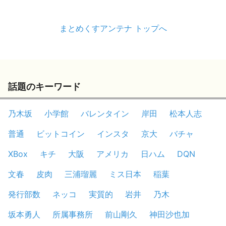
まとめくすアンテナ トップへ
話題のキーワード
乃木坂
小学館
バレンタイン
岸田
松本人志
普通
ビットコイン
インスタ
京大
バチャ
XBox
キチ
大阪
アメリカ
日ハム
DQN
文春
皮肉
三浦瑠麗
ミス日本
稲葉
発行部数
ネッコ
実質的
岩井
乃木
坂本勇人
所属事務所
前山剛久
神田沙也加