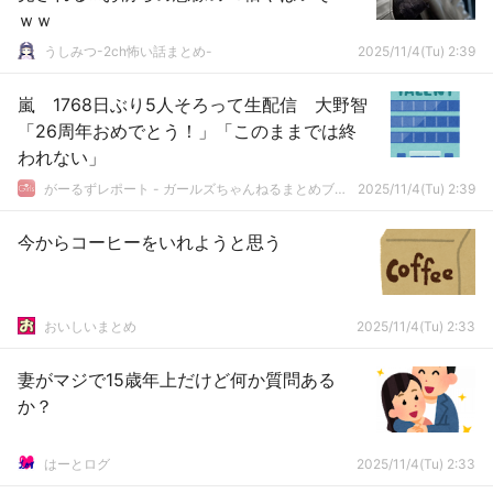
ｗｗ
うしみつ-2ch怖い話まとめ-
2025/11/4(Tu) 2:39
嵐 1768日ぶり5人そろって生配信 大野智
「26周年おめでとう！」「このままでは終
われない」
がーるずレポート - ガールズちゃんねるまとめブログ
2025/11/4(Tu) 2:39
今からコーヒーをいれようと思う
おいしいまとめ
2025/11/4(Tu) 2:33
妻がマジで15歳年上だけど何か質問ある
か？
はーとログ
2025/11/4(Tu) 2:33