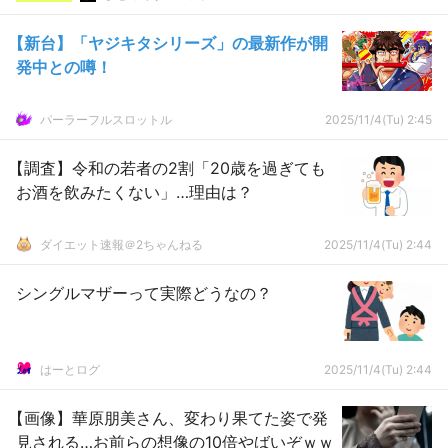
【新台】「ヤジキタシリーズ」の最新作が開
発中との噂！
パーラーフルスロットル
2025/11/4(Tu) 2:45
【調査】令和の若者の2割「20歳を過ぎても
お酒を飲みたくない」…理由は？
ダイエット速報＠2ちゃんねる
2025/11/4(Tu) 2:44
シングルマザーって実際どうなの？
はーとログ
2025/11/4(Tu) 2:44
【画像】華原朋美さん、変わり果てた姿で発
見される…お前らの想像の10倍やばいぞｗｗ