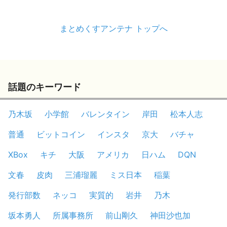
まとめくすアンテナ トップへ
話題のキーワード
乃木坂
小学館
バレンタイン
岸田
松本人志
普通
ビットコイン
インスタ
京大
バチャ
XBox
キチ
大阪
アメリカ
日ハム
DQN
文春
皮肉
三浦瑠麗
ミス日本
稲葉
発行部数
ネッコ
実質的
岩井
乃木
坂本勇人
所属事務所
前山剛久
神田沙也加