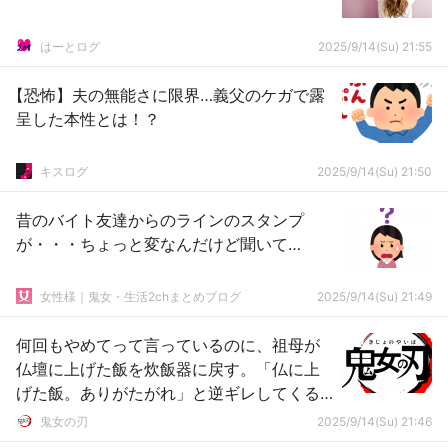
はーとログ
2025/9/14(Su) 21:55
【恐怖】夫の無能さに限界…義父のケガで露
呈した本性とは！？
キスログ
2025/9/14(Su) 21:50
昔のバイト友達からのラインのスタンプ
が・・・ちょっと変なんだけど聞いて…
女性様｜鬼女・生活2chまとめブログ
2025/9/14(Su) 21:49
何回もやめてって言っているのに、祖母が
仏壇に上げた飯を炊飯器に戻す。「仏に上
げた飯。ありがたがれ」と逆ギレしてくる
んだが…
鬼女の刃
2025/9/14(Su) 21:46