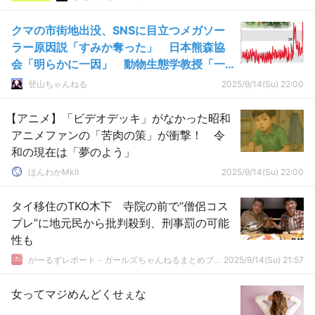
クマの市街地出没、SNSに目立つメガソー
ラー原因説「すみか奪った」 日本熊森協
会「明らかに一因」 動物生態学教授「一
概に言えない」
登山ちゃんねる
2025/9/14(Su) 22:00
【アニメ】「ビデオデッキ」がなかった昭和
アニメファンの「苦肉の策」が衝撃！ 令
和の現在は「夢のよう」
ほんわかMkⅡ
2025/9/14(Su) 22:00
タイ移住のTKO木下 寺院の前で“僧侶コス
プレ”に地元民から批判殺到、刑事罰の可能
性も
がーるずレポート - ガールズちゃんねるまとめブログ
2025/9/14(Su) 21:57
女ってマジめんどくせぇな