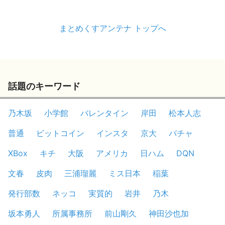
まとめくすアンテナ トップへ
話題のキーワード
乃木坂
小学館
バレンタイン
岸田
松本人志
普通
ビットコイン
インスタ
京大
バチャ
XBox
キチ
大阪
アメリカ
日ハム
DQN
文春
皮肉
三浦瑠麗
ミス日本
稲葉
発行部数
ネッコ
実質的
岩井
乃木
坂本勇人
所属事務所
前山剛久
神田沙也加