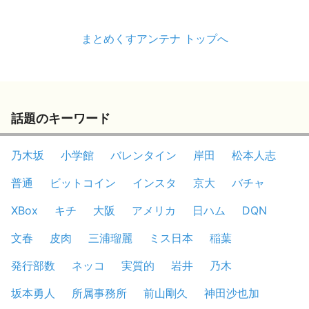
まとめくすアンテナ トップへ
話題のキーワード
乃木坂
小学館
バレンタイン
岸田
松本人志
普通
ビットコイン
インスタ
京大
バチャ
XBox
キチ
大阪
アメリカ
日ハム
DQN
文春
皮肉
三浦瑠麗
ミス日本
稲葉
発行部数
ネッコ
実質的
岩井
乃木
坂本勇人
所属事務所
前山剛久
神田沙也加