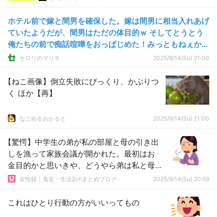
ホテル前で嫁と間男を確保した。嫁は間男に相当入れあげ
ていたようだが、間男はただの体目的ｗ そしてとうとう
俺たちの前で痴話喧嘩をおっぱじめた！みっともねぇから
止めれｗ
セロリのマリネ
2025/9/14(Su) 21:00
【ねこ画像】倒立失敗にびっくり、かぶりつ
く ほか【再】
なごめるおかると
2025/9/14(Su) 21:00
【驚愕】中学生の弟が私の部屋と母の引き出
しを漁って家族会議が開かれた。最初はお
金目的かと思いきや、どうやら弟は私と母
の生理用品を探していたらしい…
女性様｜鬼女・生活2chまとめブログ
2025/9/14(Su) 20:59
これはひとり行動の方がいいってもの