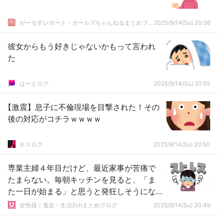
がーるずレポート - ガールズちゃんねるまとめブログ
2025/9/14(Su) 20:58
彼女からもう好きじゃないかもって言われ
た
はーとログ
2025/9/14(Su) 20:55
【激震】息子に不倫現場を目撃された！その
後の対応がコチラｗｗｗｗ
キスログ
2025/9/14(Su) 20:50
専業主婦４年目だけど、最近家事が苦痛で
たまらない。毎朝キッチンを見ると、「ま
た一日が始まる」と思うと発狂しそうにな
る。
女性様｜鬼女・生活2chまとめブログ
2025/9/14(Su) 20:49