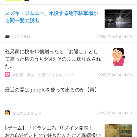
スズキ・ジムニー、水没する地下駐車場か
ら間一髪の脱出
バイク速報
2025/9/14(Su) 14:00
義兄家に桃を10個贈ったら「お返し」とし
て贈った桃のうち5個をそのまま送り返され
た…
女性様｜鬼女・生活2chまとめブログ
2025/9/14(Su) 14:00
最近の霊はgoogleを使って出るのか【再】
なごめるおかると
2025/9/14(Su) 14:00
【ゲーム】『ドラクエ7』リメイク発表！
おれ6がダントツで好きなんだけど異端扱い