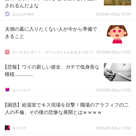
されるんだよな
ほんわかMkⅡ
2025/9/14(Su) 14:00
夫側の墓に入りたくない人が今から準備で
きること
がーるずレポート - ガールズちゃんねるまとめブログ
2025/9/14(Su) 13:57
【悲報】ワイの新しい彼女、ガチで低身長な
模様...............
はーとログ
2025/9/14(Su) 13:55
【困惑】給湯室でキス現場を目撃！職場のアラフィフの二
人の不倫、その後の悲惨な展開とはｗｗｗｗ
キスログ
2025/9/14(Su) 13:50