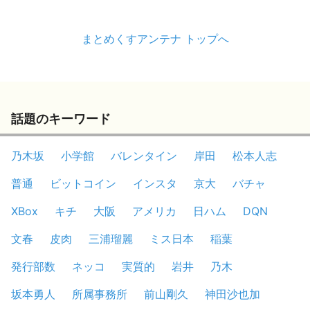
まとめくすアンテナ トップへ
話題のキーワード
乃木坂
小学館
バレンタイン
岸田
松本人志
普通
ビットコイン
インスタ
京大
バチャ
XBox
キチ
大阪
アメリカ
日ハム
DQN
文春
皮肉
三浦瑠麗
ミス日本
稲葉
発行部数
ネッコ
実質的
岩井
乃木
坂本勇人
所属事務所
前山剛久
神田沙也加