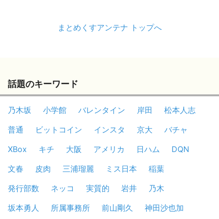
まとめくすアンテナ トップへ
話題のキーワード
乃木坂
小学館
バレンタイン
岸田
松本人志
普通
ビットコイン
インスタ
京大
バチャ
XBox
キチ
大阪
アメリカ
日ハム
DQN
文春
皮肉
三浦瑠麗
ミス日本
稲葉
発行部数
ネッコ
実質的
岩井
乃木
坂本勇人
所属事務所
前山剛久
神田沙也加