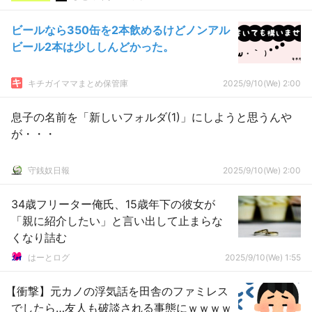
ビールなら350缶を2本飲めるけどノンアル
ビール2本は少ししんどかった。
キチガイママまとめ保管庫
2025/9/10(We) 2:00
息子の名前を「新しいフォルダ(1)」にしようと思うんや
が・・・
守銭奴日報
2025/9/10(We) 2:00
34歳フリーター俺氏、15歳年下の彼女が
「親に紹介したい」と言い出して止まらな
くなり詰む
はーとログ
2025/9/10(We) 1:55
【衝撃】元カノの浮気話を田舎のファミレス
でしたら…友人も破談される事態にｗｗｗｗ