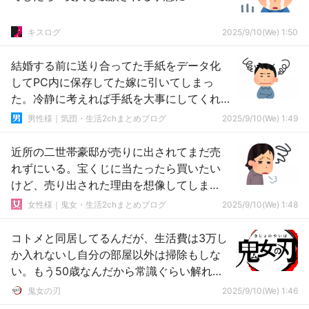
キスログ
2025/9/10(We) 1:50
結婚する前に送り合ってた手紙をデータ化
してPC内に保存してた嫁に引いてしまっ
た。冷静に考えれば手紙を大事にしてくれ
ていたという事なんだろうけど
男性様｜気団・生活2chまとめブログ
2025/9/10(We) 1:49
近所の二世帯豪邸が売りに出されてまだ売
れずにいる。宝くじに当たったら買いたい
けど、売り出された理由を想像してしま
う。
女性様｜鬼女・生活2chまとめブログ
2025/9/10(We) 1:48
コトメと同居してるんだが、生活費は3万し
か入れないし自分の部屋以外は掃除もしな
い。もう50歳なんだから常識ぐらい解れ、
私は家政婦じゃないんだよ
鬼女の刃
2025/9/10(We) 1:46