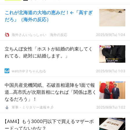
これが北海道の大地の恵みだ！←「高すぎ
だろ」（海外の反応）
海外さんいらっしゃい 海外の反応
2025/9/9(Tu) 1:04
立ちんぼ女性「ホストが結婚の約束してく
れてる、絶対に結婚します。」
watch＠２ちゃんねる
2025/9/9(Tu) 1:03
中国共産党機関紙、石破首相退陣を1面で報
道…高市氏が次期首相になれば「関係は悪く
なるだろう」！
軍事・ミリタリー速報☆彡
2025/9/9(Tu) 1:02
【AM4】もう3000円以下で買えるマザーボ
ードってないかな？