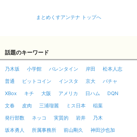
まとめくすアンテナ トップへ
話題のキーワード
乃木坂
小学館
バレンタイン
岸田
松本人志
普通
ビットコイン
インスタ
京大
バチャ
XBox
キチ
大阪
アメリカ
日ハム
DQN
文春
皮肉
三浦瑠麗
ミス日本
稲葉
発行部数
ネッコ
実質的
岩井
乃木
坂本勇人
所属事務所
前山剛久
神田沙也加