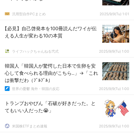
汎用型自作PCまとめ
2025/9/9(Tu) 1:01
【必見】自己啓発本を100冊読んだワイが伝
える人生が変わる10の本質
ライフハックちゃんねる弐式
2025/9/9(Tu) 1:00
韓国人「韓国人が驚愕した日本で生卵を安
心して食べられる理由がこちら‥」→「これ
は衝撃だわ（ﾌﾞﾙﾌﾞﾙ」
世界の憂鬱 海外・韓国の反応
2025/9/9(Tu) 1:00
トランプおやびん「石破が好きだった。と
てもいい人だった😭」
米国株ETFまとめ速報
2025/9/9(Tu) 1:00