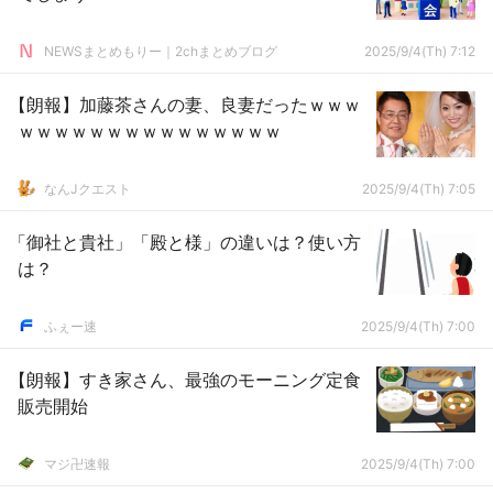
NEWSまとめもりー｜2chまとめブログ
2025/9/4(Th) 7:12
【朗報】加藤茶さんの妻、良妻だったｗｗｗ
ｗｗｗｗｗｗｗｗｗｗｗｗｗｗｗ
なんJクエスト
2025/9/4(Th) 7:05
「御社と貴社」「殿と様」の違いは？使い方
は？
ふぇー速
2025/9/4(Th) 7:00
【朗報】すき家さん、最強のモーニング定食
販売開始
マジ卍速報
2025/9/4(Th) 7:00