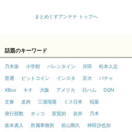
まとめくすアンテナ トップへ
話題のキーワード
乃木坂
小学館
バレンタイン
岸田
松本人志
普通
ビットコイン
インスタ
京大
バチャ
XBox
キチ
大阪
アメリカ
日ハム
DQN
文春
皮肉
三浦瑠麗
ミス日本
稲葉
発行部数
ネッコ
実質的
岩井
乃木
坂本勇人
所属事務所
前山剛久
神田沙也加