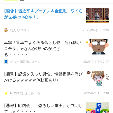
【画像】習近平＆プーチン＆金正恩「ワイら
が世界の中心や！」
なんJクエスト
2025/9/4(Th) 7:30
車掌「電車でよくある落とし物、忘れ物が
コチラ」←なんか凄いのが混ざ
る・・・・・
ずっと日曜日のターン
2025/9/4(Th) 7:27
【衝撃】記憶を失った男性、情報提供を呼び
かけるｗｗｗｗｗ(※動画あり)
NEWSぽけまとめーる
2025/9/4(Th) 7:18
【悲報】町内会、『恐ろしい事実』が判明し
てしまう・・・・