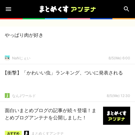
やっぱり肉が好き
NaNじぇい
8/5(We) 6:00
【衝撃】「かわいい虫」ランキング、ついに発表される
なんJワールド
8/5(We) 12:30
面白いまとめブログの記事が続々登場！ま
とめブログアンテナを公開しました！
まとめくすアンテナ
おすすめ