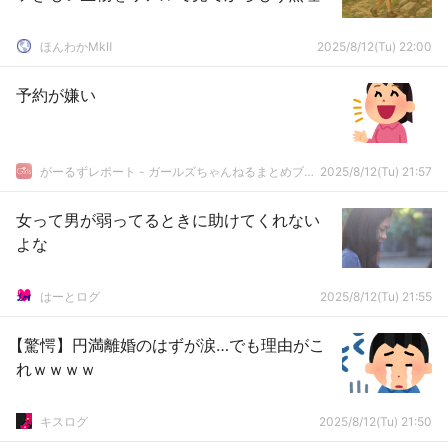
ほんわかMkⅡ
2025/8/12(Tu) 22:00
予約が嫌い
がーるずレポート - ガールズちゃんねるまとめブログ
2025/8/12(Tu) 21:57
女って男が弱ってるときに助けてくれない
よな
はーとログ
2025/8/12(Tu) 21:55
【驚愕】円満離婚のはずが涙…でも理由がこ
れｗｗｗｗ
キスログ
2025/8/12(Tu) 21:50