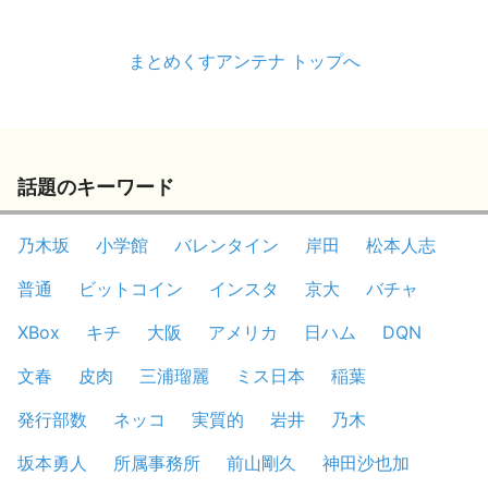
まとめくすアンテナ トップへ
話題のキーワード
乃木坂
小学館
バレンタイン
岸田
松本人志
普通
ビットコイン
インスタ
京大
バチャ
XBox
キチ
大阪
アメリカ
日ハム
DQN
文春
皮肉
三浦瑠麗
ミス日本
稲葉
発行部数
ネッコ
実質的
岩井
乃木
坂本勇人
所属事務所
前山剛久
神田沙也加