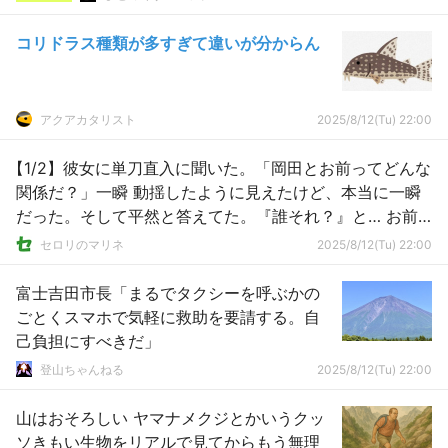
コリドラス種類が多すぎて違いが分からん
アクアカタリスト
2025/8/12(Tu) 22:00
【1/2】彼女に単刀直入に聞いた。「岡田とお前ってどんな
関係だ？」一瞬 動揺したように見えたけど、本当に一瞬
だった。そして平然と答えてた。『誰それ？』と… お前
の浮気相手だよ！
セロリのマリネ
2025/8/12(Tu) 22:00
富士吉田市長「まるでタクシーを呼ぶかの
ごとくスマホで気軽に救助を要請する。自
己負担にすべきだ」
登山ちゃんねる
2025/8/12(Tu) 22:00
山はおそろしい ヤマナメクジとかいうクッ
ソきもい生物をリアルで見てからもう無理