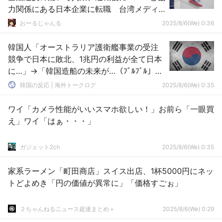
力関係にある日本企業に転職 台湾メディ
ア「日本企業も捜査対象」
おーるじゃんる
2025/8/6(We) 0:36
韓国人「オーストラリア護衛艦事業の受注
競争で日本に敗北、1兆円の利益が全て日本
に…」→「韓国造船の未来が…（ﾌﾞﾙﾌﾞﾙ」＝
韓国の反応
韓国の反応 | 海外トークログ
2025/8/6(We) 0:35
ワイ「カメラ性能がいいスマホ欲しい！」お前ら「一眼買
え」ワイ「はぁ・・・」
ガジェット2ch
2025/8/6(We) 0:35
家系ラーメン「町田商店」スイス出店、1杯5000円にネッ
トどよめき「円の価値が異常に」「価格すごぉ」
２ちゃんねるニュース超速まとめ＋
2025/8/6(We) 0:29