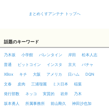
まとめくすアンテナ トップへ
話題のキーワード
乃木坂
小学館
バレンタイン
岸田
松本人志
普通
ビットコイン
インスタ
京大
バチャ
XBox
キチ
大阪
アメリカ
日ハム
DQN
文春
皮肉
三浦瑠麗
ミス日本
稲葉
発行部数
ネッコ
実質的
岩井
乃木
坂本勇人
所属事務所
前山剛久
神田沙也加