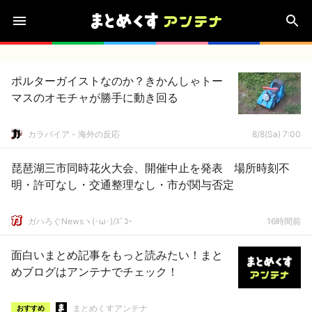
ポルターガイストなのか？きかんしゃトー
マスのオモチャが勝手に動き回る
カラパイア - 海外の反応
8/8(Sa) 7:00
琵琶湖三市同時花火大会、開催中止を発表 場所時刻不
明・許可なし・交通整理なし・市が関与否定
ガハろぐNewsヽ(･ω･)/ｽﾞｺｰ
16時間前
面白いまとめ記事をもっと読みたい！まと
めブログはアンテナでチェック！
まとめくすアンテナ
おすすめ