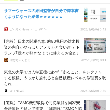
サマーウォーズの細田監督が自分で脚本書
くようになった結果ｗｗｗｗｗｗ
ガハろぐNewsヽ(･ω･)/ｽﾞｺｰ
2025/8/6(We) 0:42
【悲報】日米の関税合意､約80兆円の対米投
資の内容がやっぱりアメリカと食い違う ト
ランプ｢我々が好きなように使えるお金だ｣
理想ちゃんねる
2025/8/6(We) 0:41
東北の大学では入学直後に必ず「あること」をレクチャー
する模様、うっかり忘れると自己破産レベルの修理費を取
られ……
U-1 NEWS
2025/8/6(We) 0:39
【速報】TSMC機密取得で元従業員を国家安
全法違反の疑いで拘束、退職後にTSMCと協