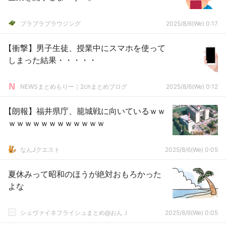
ブラブラブラウジング
2025/8/6(We) 0:17
【衝撃】男子生徒、授業中にスマホを使って
しまった結果・・・・・
NEWSまとめもりー｜2chまとめブログ
2025/8/6(We) 0:12
【朗報】福井県庁、籠城戦に向いているｗｗ
ｗｗｗｗｗｗｗｗｗｗｗｗ
なんJクエスト
2025/8/6(We) 0:05
夏休みって昭和のほうが絶対おもろかった
よな
シュヴァイネフライシュまとめ@おんＪ
2025/8/6(We) 0:05