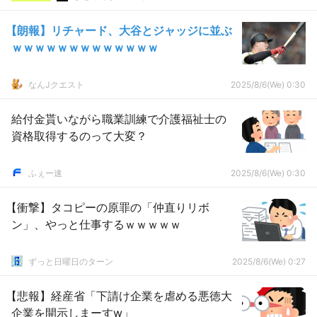
【朗報】リチャード、大谷とジャッジに並ぶ
ｗｗｗｗｗｗｗｗｗｗｗｗｗ
なんJクエスト
2025/8/6(We) 0:30
給付金貰いながら職業訓練で介護福祉士の
資格取得するのって大変？
ふぇー速
2025/8/6(We) 0:30
【衝撃】タコピーの原罪の「仲直りリボ
ン」、やっと仕事するｗｗｗｗｗ
ずっと日曜日のターン
2025/8/6(We) 0:27
【悲報】経産省「下請け企業を虐める悪徳大
企業を開示しまーすw」