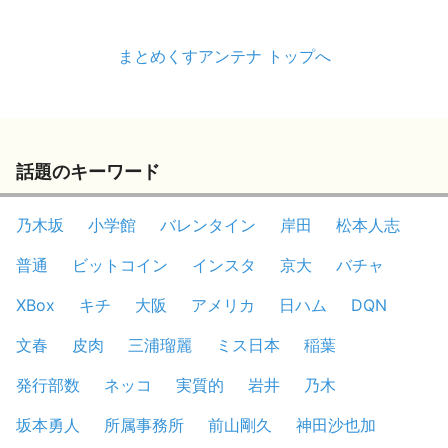
まとめくすアンテナ トップへ
話題のキーワード
乃木坂
小学館
バレンタイン
岸田
松本人志
普通
ビットコイン
インスタ
京大
バチャ
XBox
キチ
大阪
アメリカ
日ハム
DQN
文春
皮肉
三浦瑠麗
ミス日本
稲葉
発行部数
ネッコ
実質的
岩井
乃木
坂本勇人
所属事務所
前山剛久
神田沙也加