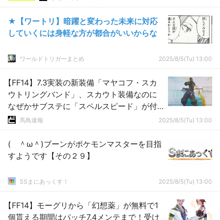
★【ワートリ】暗躍と変わった未来に対応
していくには身軽な方が都合がいいからな
ワールドトリガーまとめ
2025/8/5(Tu) 13:00
【FF14】7.3実装の新装備「マヤコフ・スカ
ウトリングバンド」、スカウト装備なのに
なぜかサブステに「スペルスピード」が付
与。公式フォーラムでは不具合受理済みへ
馬鳥速報
2025/8/5(Tu) 13:00
( ＾ω＾)ブーンがポケモンマスターを目指
すようです【その２９】
SSまにあっくす！
2025/8/5(Tu) 13:00
【FF14】モーグリから「幻想薬」が無料で1
個貰える期間はパッチ7.4メンテまで！受け