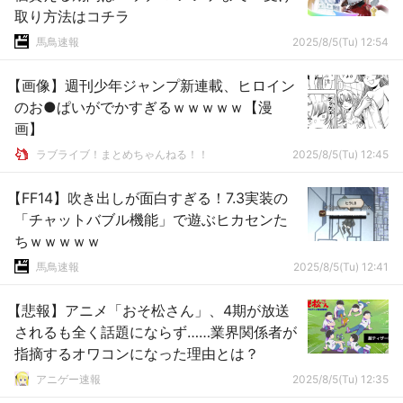
取り方法はコチラ
馬鳥速報
2025/8/5(Tu) 12:54
【画像】週刊少年ジャンプ新連載、ヒロイン
のお●ぱいがでかすぎるｗｗｗｗｗ【漫
画】
ラブライブ！まとめちゃんねる！！
2025/8/5(Tu) 12:45
【FF14】吹き出しが面白すぎる！7.3実装の
「チャットバブル機能」で遊ぶヒカセンた
ちｗｗｗｗｗ
馬鳥速報
2025/8/5(Tu) 12:41
【悲報】アニメ「おそ松さん」、4期が放送
されるも全く話題にならず……業界関係者が
指摘するオワコンになった理由とは？
アニゲー速報
2025/8/5(Tu) 12:35