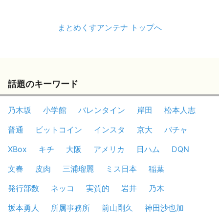
まとめくすアンテナ トップへ
話題のキーワード
乃木坂
小学館
バレンタイン
岸田
松本人志
普通
ビットコイン
インスタ
京大
バチャ
XBox
キチ
大阪
アメリカ
日ハム
DQN
文春
皮肉
三浦瑠麗
ミス日本
稲葉
発行部数
ネッコ
実質的
岩井
乃木
坂本勇人
所属事務所
前山剛久
神田沙也加