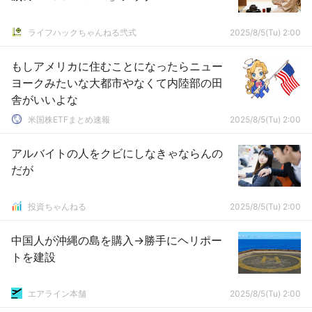
ライフハックちゃんねる弐式
2025/8/5(Tu) 2:00
もしアメリカに住むことになったらニュー
ヨークみたいな大都市やなくて内陸部の田
舎がいいよな
米国株ETFまとめ速報
2025/8/5(Tu) 2:00
アルバイトの人をクビにしなきゃならんの
だが
投資ちゃんねる
2025/8/5(Tu) 2:00
中国人が沖縄の島を購入→勝手にヘリポー
トを建設
エアライン本舗
2025/8/5(Tu) 2:00