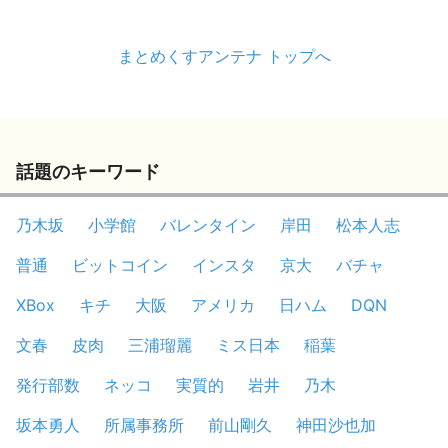
まとめくすアンテナ トップへ
話題のキーワード
乃木坂
小学館
バレンタイン
岸田
松本人志
普通
ビットコイン
インスタ
京大
バチャ
XBox
キチ
大阪
アメリカ
日ハム
DQN
文春
皮肉
三浦瑠麗
ミス日本
稲葉
発行部数
ネッコ
実質的
岩井
乃木
坂本勇人
所属事務所
前山剛久
神田沙也加