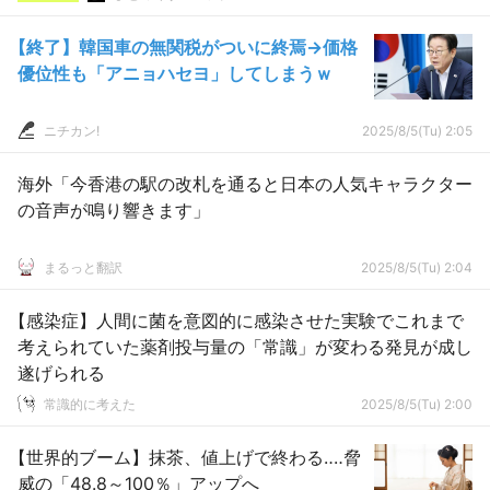
【終了】韓国車の無関税がついに終焉→価格
優位性も「アニョハセヨ」してしまうｗ
ニチカン!
2025/8/5(Tu) 2:05
海外「今香港の駅の改札を通ると日本の人気キャラクター
の音声が鳴り響きます」
まるっと翻訳
2025/8/5(Tu) 2:04
【感染症】人間に菌を意図的に感染させた実験でこれまで
考えられていた薬剤投与量の「常識」が変わる発見が成し
遂げられる
常識的に考えた
2025/8/5(Tu) 2:00
【世界的ブーム】抹茶、値上げで終わる‥‥脅
威の「48.8～100％」アップへ