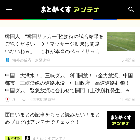
韓国人「“韓国サッカー”性接待の試合結果を
ご覧ください」→「マッサージ効果は間違
いないねｗ」「これが本当のベッドサッカ
ーだ」
海外の反応 お隣速報
5時間前
中国「大洪水！」三峡ダム「9門開放！（全力放流」中国
都市「三峡沿線の道路水没」中国政府「高速道路封鎖！」
中国ダム「緊急放流に合わせて開門（土砂崩れ発生」→
/)；｀ω´)＜国家総動員報
11時間前
面白いまとめ記事をもっと読みたい！まと
めブログはアンテナでチェック！
まとめくすアンテナ
おすすめ