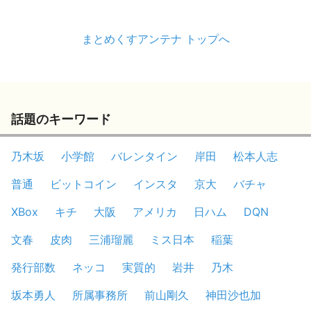
まとめくすアンテナ トップへ
話題のキーワード
乃木坂
小学館
バレンタイン
岸田
松本人志
普通
ビットコイン
インスタ
京大
バチャ
XBox
キチ
大阪
アメリカ
日ハム
DQN
文春
皮肉
三浦瑠麗
ミス日本
稲葉
発行部数
ネッコ
実質的
岩井
乃木
坂本勇人
所属事務所
前山剛久
神田沙也加