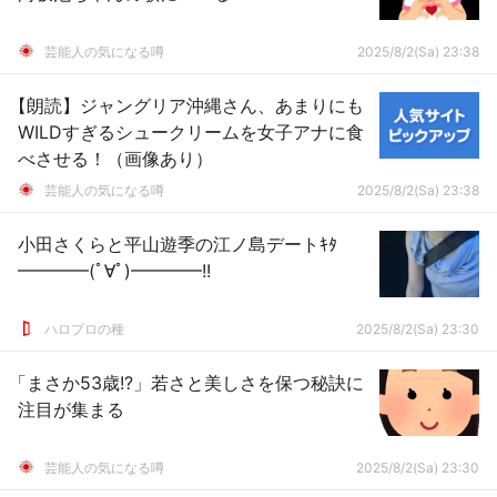
芸能人の気になる噂
2025/8/2(Sa) 23:38
【朗読】ジャングリア沖縄さん、あまりにも
WILDすぎるシュークリームを女子アナに食
べさせる！（画像あり）
芸能人の気になる噂
2025/8/2(Sa) 23:38
小田さくらと平山遊季の江ノ島デートｷﾀ
━━━━(ﾟ∀ﾟ)━━━━!!
ハロプロの種
2025/8/2(Sa) 23:30
「まさか53歳!?」若さと美しさを保つ秘訣に
注目が集まる
芸能人の気になる噂
2025/8/2(Sa) 23:30