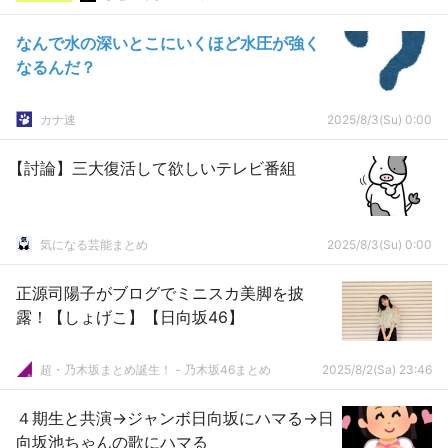
なんで水の深いとこにいくほど水圧が強く
なるんだ？
カナ速
2025/8/3(Su) 0:00
【討論】三大復活して欲しいテレビ番組
気になる芸能まとめ
2025/8/3(Su) 0:00
正源司陽子がブログでミニスカ美脚を披
露！【しょげこ】【日向坂46】
超・乃木坂まとめ誕生！ - 乃木坂46まとめ
2025/8/2(Sa) 23:46
４期生と共演→ジャンボ日向坂にハマる→日
向坂池ちゃんの歌にハマる