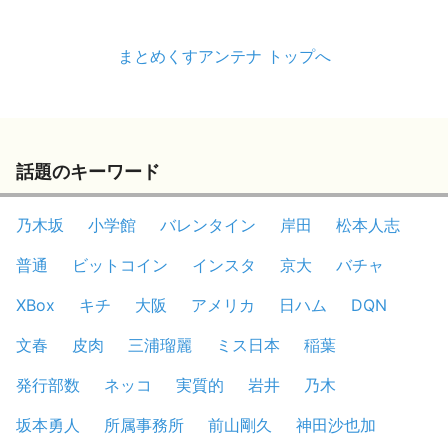
まとめくすアンテナ トップへ
話題のキーワード
乃木坂
小学館
バレンタイン
岸田
松本人志
普通
ビットコイン
インスタ
京大
バチャ
XBox
キチ
大阪
アメリカ
日ハム
DQN
文春
皮肉
三浦瑠麗
ミス日本
稲葉
発行部数
ネッコ
実質的
岩井
乃木
坂本勇人
所属事務所
前山剛久
神田沙也加