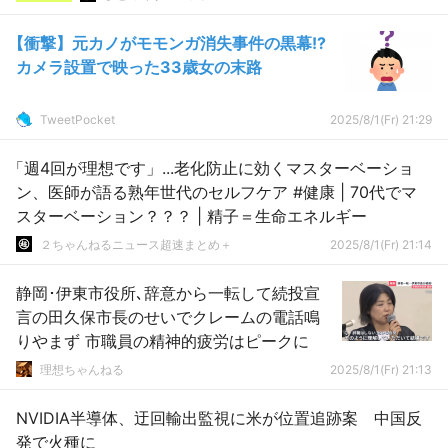
【衝撃】元カノがモモンガ消失事件の黒幕!?
カメラ設置で映った33歳女の末路
TweetPocket
2025/8/1(Fr) 21:29
「週4回が理想です」...老化防止に効くマスターベーショ
ン、医師が語る熟年世代のセルフケア #健康 | 70代でマ
スターベーション？？？ | 精子＝生命エネルギー
２ちゃんねるニュース超速まとめ＋
2025/8/1(Fr) 21:14
静岡･伊東市役所､辞意から一転して続投宣
言の田久保市長のせいでクレームの電話鳴
りやまず 市職員の精神的疲労はピークに
理想ちゃんねる
2025/8/1(Fr) 21:13
NVIDIA半導体、迂回輸出監視に米が位置追跡案 中国反
発で火種に