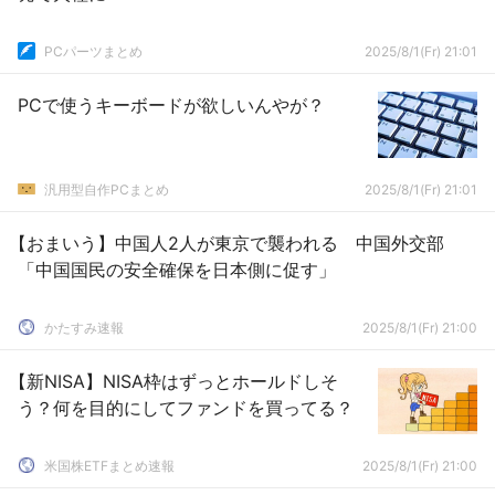
PCパーツまとめ
2025/8/1(Fr) 21:01
PCで使うキーボードが欲しいんやが？
汎用型自作PCまとめ
2025/8/1(Fr) 21:01
【おまいう】中国人2人が東京で襲われる 中国外交部
「中国国民の安全確保を日本側に促す」
かたすみ速報
2025/8/1(Fr) 21:00
【新NISA】NISA枠はずっとホールドしそ
う？何を目的にしてファンドを買ってる？
米国株ETFまとめ速報
2025/8/1(Fr) 21:00