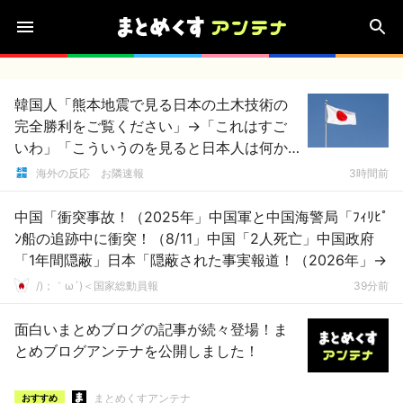
韓国人「熊本地震で見る日本の土木技術の
完全勝利をご覧ください」→「これはすご
いわ」「こういうのを見ると日本人は何か
適当に作る感じがしない・・・」「あれが
海外の反応 お隣速報
3時間前
まさに経験値である」
中国「衝突事故！（2025年」中国軍と中国海警局「ﾌｨﾘﾋﾟ
ﾝ船の追跡中に衝突！（8/11」中国「2人死亡」中国政府
「1年間隠蔽」日本「隠蔽された事実報道！（2026年」→
/)；｀ω´)＜国家総動員報
39分前
面白いまとめブログの記事が続々登場！ま
とめブログアンテナを公開しました！
まとめくすアンテナ
おすすめ