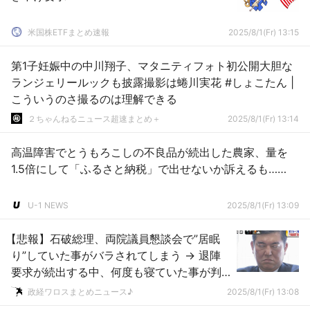
米国株ETFまとめ速報
2025/8/1(Fr) 13:15
第1子妊娠中の中川翔子、マタニティフォト初公開大胆な
ランジェリールックも披露撮影は蜷川実花 #しょこたん |
こういうのさ撮るのは理解できる
２ちゃんねるニュース超速まとめ＋
2025/8/1(Fr) 13:14
高温障害でとうもろこしの不良品が続出した農家、量を
1.5倍にして「ふるさと納税」で出せないか訴えるも……
U-1 NEWS
2025/8/1(Fr) 13:09
【悲報】石破総理、両院議員懇談会で”居眠
り”していた事がバラされてしまう → 退陣
要求が続出する中、何度も寝ていた事が判
明 ｗｗｗｗｗｗｗｗｗｗｗｗｗｗｗｗｗｗ
政経ワロスまとめニュース♪
2025/8/1(Fr) 13:08
ｗｗ