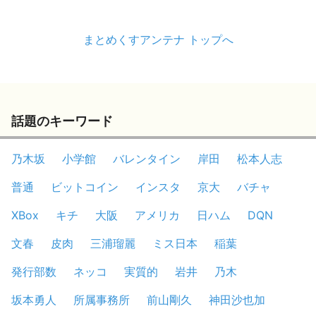
まとめくすアンテナ トップへ
話題のキーワード
乃木坂
小学館
バレンタイン
岸田
松本人志
普通
ビットコイン
インスタ
京大
バチャ
XBox
キチ
大阪
アメリカ
日ハム
DQN
文春
皮肉
三浦瑠麗
ミス日本
稲葉
発行部数
ネッコ
実質的
岩井
乃木
坂本勇人
所属事務所
前山剛久
神田沙也加