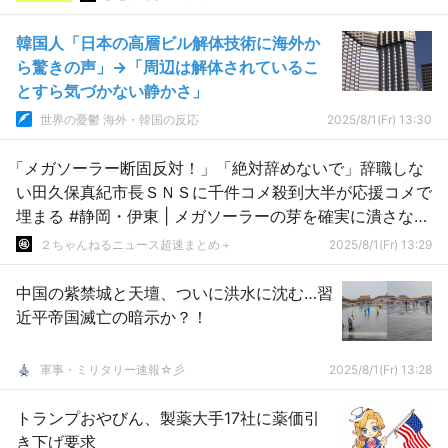
韓国人「日本の高層ビル解体技術に海外か
ら驚きの声」→「周辺は解体されているこ
とすら気づかない静かさ」
世界の憂鬱 海外・韓国の反応
2025/8/1(Fr) 13:30
「メガソーラー断固反対！」「絶対辞めないで」辞職しな
い田久保真紀市長ＳＮＳに千件コメ殺到大半が応援コメで
埋まる #静岡・伊東 | メガソーラーの芽を確実に潰さない
と復活するぞ
２ちゃんねるニュース超速まとめ＋
2025/8/1(Fr) 13:29
中国の紫禁城と天壇、ついに洪水に沈む…習
近平帝国滅亡の暗示か？！
軍事・ミリタリー速報☆彡
2025/8/1(Fr) 13:28
トランプおやびん、製薬大手17社に薬価引
き下げ要求