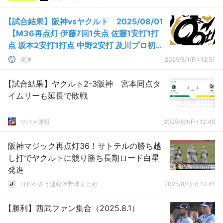
【試合結果】阪神vsヤクルト 2025/08/01
【M36再点灯 伊藤7回1失点 佐藤1安打1打
点 坂本2安打1打点 中野2安打 及川プロ初
S】
虎速
2025/8/1(Fr) 12:51
【試合結果】ヤクルト2-3阪神 宮本同点タ
イムリーも延長で敗戦
ツバメ速報
2025/8/1(Fr) 12:45
阪神マジック再点灯36！サトテルの勝ち越
し打でヤクルトに競り勝ち長期ロード白星
発進
日刊やきう速報＠野球まとめ
2025/8/1(Fr) 12:41
【勝利】西武ファン集合（2025.8.1）