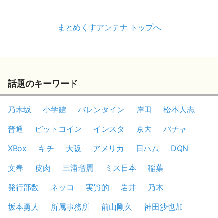
まとめくすアンテナ トップへ
話題のキーワード
乃木坂
小学館
バレンタイン
岸田
松本人志
普通
ビットコイン
インスタ
京大
バチャ
XBox
キチ
大阪
アメリカ
日ハム
DQN
文春
皮肉
三浦瑠麗
ミス日本
稲葉
発行部数
ネッコ
実質的
岩井
乃木
坂本勇人
所属事務所
前山剛久
神田沙也加