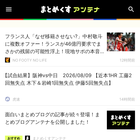
フランス人「なぜ移籍させない?」中村敬斗
に複数オファー！ランスが46億円要求でま
さかの残留の可能性浮上！現地サポの本音
がこれ！【海外の反応】
NO FOOTY NO LIFE
12時間前
【試合結果】阪神vs中日 2026/08/09 【近本1HR 工藤2
回無失点 木下＆岩崎1回無失点 伊藤5回無失点】
虎速
14時間前
面白いまとめブログの記事が続々登場！ま
とめブログアンテナを公開しました！
まとめくすアンテナ
おすすめ