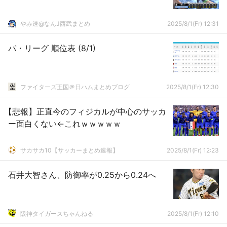
やみ速@なんJ西武まとめ
2025/8/1(Fr) 12:31
パ・リーグ 順位表 (8/1)
ファイターズ王国＠日ハムまとめブログ
2025/8/1(Fr) 12:30
【悲報】正直今のフィジカルが中心のサッカ
ー面白くない←これｗｗｗｗｗ
サカサカ10【サッカーまとめ速報】
2025/8/1(Fr) 12:23
石井大智さん、防御率が0.25から0.24へ
阪神タイガースちゃんねる
2025/8/1(Fr) 12:10