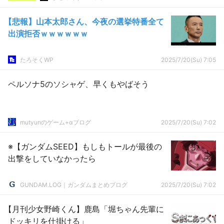
【悲報】山本太郎さん、今夜の選挙特番全て
出演拒否ｗｗｗｗｗｗ
たろそくWP
2025/7/20(Su) 7:05
ペルソナ5のソシャゲ、早くもやばそう
mutyunのゲーム+αブログ
2025/7/20(Su) 7:02
※【ガンダムSEED】もしもトールが最後の
出撃をしていなかったら
GUNDAM.LOG｜ガンダムまとめブログ
2025/7/20(Su) 7:02
【月刊少女野崎くん】鹿島「堀ちゃん先輩に
ドッキリを仕掛ける」