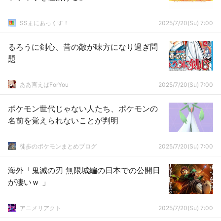
SSまにあっくす！
2025/7/20(Su) 7:00
るろうに剣心、昔の敵が味方になり過ぎ問
題
ああ言えばForYou
2025/7/20(Su) 7:00
ポケモン世代じゃない人たち、ポケモンの
名前を覚えられないことが判明
徒歩のポケモンまとめブログ
2025/7/20(Su) 7:00
海外「鬼滅の刃 無限城編の日本での公開日
が凄いｗ 」
アニメリアクト
2025/7/20(Su) 7:00