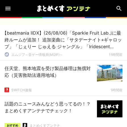
【beatmania IIDX】(26/08/06)「Sparkle Fruit Lab.｣に最
終ルームが追加！ 追加楽曲に「サタデーナイト⭐︎ギャロッ
プ」「じぇりー じゅえる ジャングル」「Iridescent
Memories」が登場！！
エムジフ～音ゲー情報局(MGIF)～
11時間前
任天堂、熊本地震を受け製品修理は無償対
応（災害救助法適用地域）
SWITCH速報
1時間前
話題のニュースみんなどう思ってるの！？
まとめくすアンテナでチェック！
まとめくすアンテナ
おすすめ