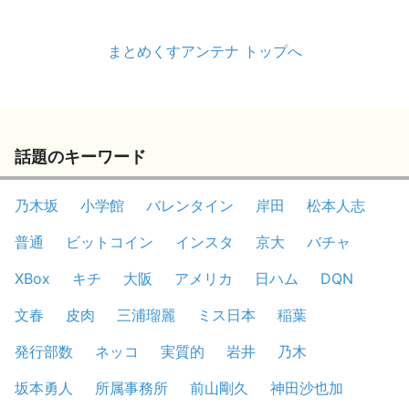
まとめくすアンテナ トップへ
話題のキーワード
乃木坂
小学館
バレンタイン
岸田
松本人志
普通
ビットコイン
インスタ
京大
バチャ
XBox
キチ
大阪
アメリカ
日ハム
DQN
文春
皮肉
三浦瑠麗
ミス日本
稲葉
発行部数
ネッコ
実質的
岩井
乃木
坂本勇人
所属事務所
前山剛久
神田沙也加