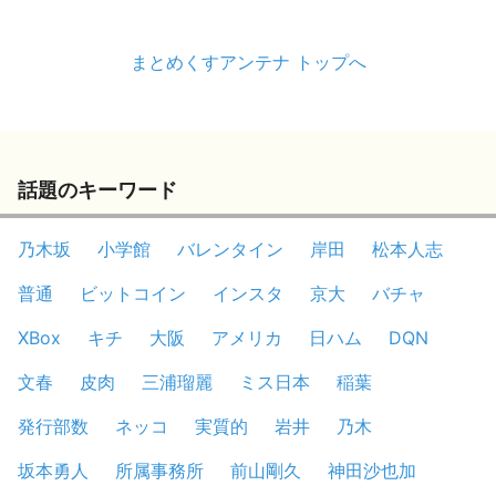
まとめくすアンテナ トップへ
話題のキーワード
乃木坂
小学館
バレンタイン
岸田
松本人志
普通
ビットコイン
インスタ
京大
バチャ
XBox
キチ
大阪
アメリカ
日ハム
DQN
文春
皮肉
三浦瑠麗
ミス日本
稲葉
発行部数
ネッコ
実質的
岩井
乃木
坂本勇人
所属事務所
前山剛久
神田沙也加