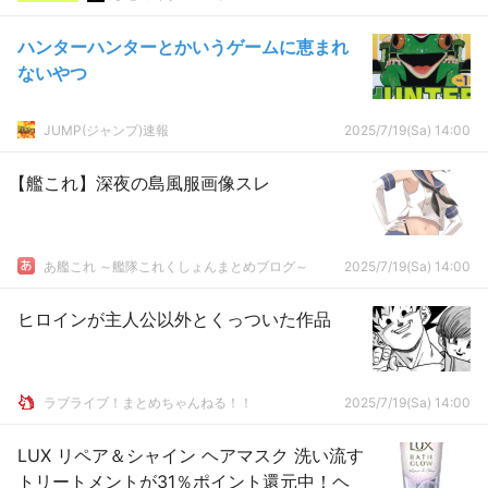
ハンターハンターとかいうゲームに恵まれ
ないやつ
JUMP(ジャンプ)速報
2025/7/19(Sa) 14:00
【艦これ】深夜の島風服画像スレ
あ艦これ ～艦隊これくしょんまとめブログ～
2025/7/19(Sa) 14:00
ヒロインが主人公以外とくっついた作品
ラブライブ！まとめちゃんねる！！
2025/7/19(Sa) 14:00
LUX リペア＆シャイン ヘアマスク 洗い流す
トリートメントが31％ポイント還元中！ヘ