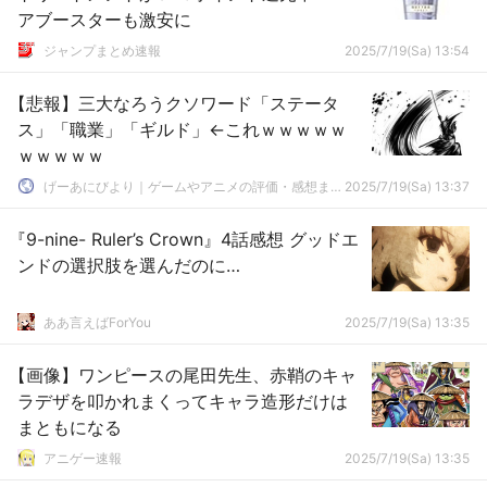
アブースターも激安に
ジャンプまとめ速報
2025/7/19(Sa) 13:54
【悲報】三大なろうクソワード「ステータ
ス」「職業」「ギルド」←これｗｗｗｗｗ
ｗｗｗｗｗ
げーあにびより｜ゲームやアニメの評価・感想まとめ
2025/7/19(Sa) 13:37
『9-nine- Ruler’s Crown』4話感想 グッドエ
ンドの選択肢を選んだのに…
ああ言えばForYou
2025/7/19(Sa) 13:35
【画像】ワンピースの尾田先生、赤鞘のキャ
ラデザを叩かれまくってキャラ造形だけは
まともになる
アニゲー速報
2025/7/19(Sa) 13:35