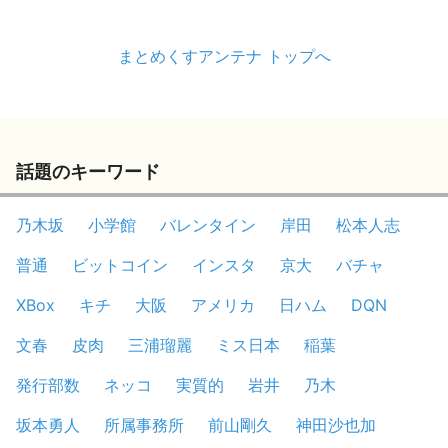
まとめくすアンテナ トップへ
話題のキーワード
乃木坂
小学館
バレンタイン
岸田
松本人志
普通
ビットコイン
インスタ
京大
バチャ
XBox
キチ
大阪
アメリカ
日ハム
DQN
文春
皮肉
三浦瑠麗
ミス日本
稲葉
発行部数
ネッコ
実質的
岩井
乃木
坂本勇人
所属事務所
前山剛久
神田沙也加