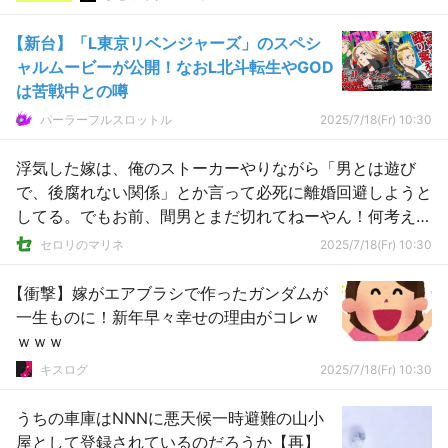
【新台】「L東京リベンジャーズ」のスペシ
ャルムービーが公開！なおL北斗転生やGOD
は苦戦中との噂
パーラーフルスロットル
2025/7/18(Fr) 10:30
浮気した嫁は、俺のストーカーやりながら「男とは遊び
で、後腐れない関係」とか言って必死に離婚回避しようと
してる。でもお前、間男とまだ切れてねーやん！何考えて
んだよｗ
セロリのマリネ
2025/7/18(Fr) 10:30
【衝撃】嫁がエアブラシで作ったガンダムが
一生ものに！新年早々幸せの理由がコレｗ
ｗｗｗ
キスログ
2025/7/18(Fr) 10:30
うちの車庫はNNNに悪天候一時避難の山小
屋として登録されているのだろうか【再】