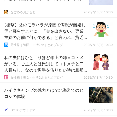
なごめるおかると
2025/7/18(Fr) 10:30
【衝撃】父のモラハラが原因で両親が離婚し
母と暮らすことに。「金を出さない。専業
主婦のお前に何ができる」と言われ、貧乏
生活を覚悟していたが…
男性様｜気団・生活2chまとめブログ
2025/7/18(Fr) 10:30
私の夫にはひと回りほど年上の姉＝コトメ
がいる。ご主人とは氏別してコトメ子と二
人暮らし。なので男手を借りたい時は旦那
が手伝いに行ってたりするんだけど…
女性様｜鬼女・生活2chまとめブログ
2025/7/18(Fr) 10:30
バイクキャンプの魅力とは？北海道でのヒ
ロシの体験
GOTOアウトドア
2025/7/18(Fr) 10:30