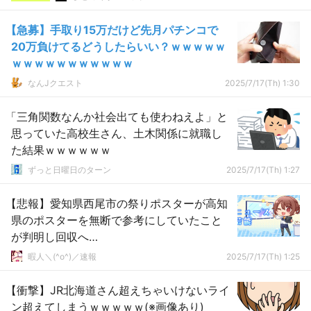
【急募】手取り15万だけど先月パチンコで
20万負けてるどうしたらいい？ｗｗｗｗｗ
ｗｗｗｗｗｗｗｗｗｗｗ
なんJクエスト
2025/7/17(Th) 1:30
「三角関数なんか社会出ても使わねえよ」と
思っていた高校生さん、土木関係に就職し
た結果ｗｗｗｗｗｗ
ずっと日曜日のターン
2025/7/17(Th) 1:27
【悲報】愛知県西尾市の祭りポスターが高知
県のポスターを無断で参考にしていたこと
が判明し回収へ…
暇人＼(^o^)／速報
2025/7/17(Th) 1:25
【衝撃】JR北海道さん超えちゃいけないライ
ン超えてしまうｗｗｗｗｗ(※画像あり)