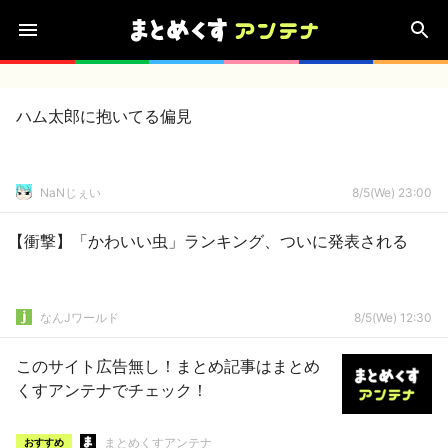
ハム太郎に抱いてる偏見
NaNじぇい
8/5(We) 23:00
【衝撃】「かわいい虫」ランキング、ついに発表される
なんJワールド
8/5(We) 12:30
このサイト広告無し！まとめ記事はまとめ
くすアンテナでチェック！
まとめくすアンテナ
おすすめ