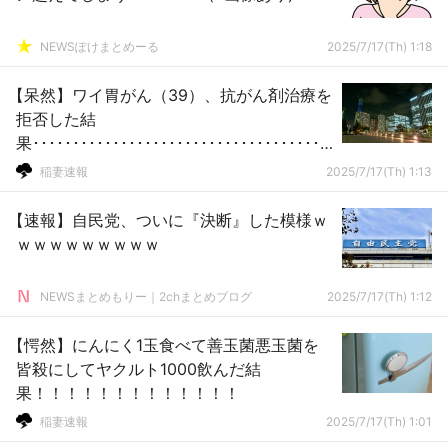
NEWSぽけまとめーる
2025/7/17(Th) 1:18
【呆然】ワイ胃がん（39）、抗がん剤治療を
拒否した結
果･････････････････････････････････････
････････････････････
稲妻速報
2025/7/17(Th) 1:13
【速報】自民党、ついに『決断』した模様ｗ
ｗｗｗｗｗｗｗｗｗ
NEWSまとめもりー｜2chまとめブログ
2025/7/17(Th) 1:12
【愕然】にんにく1玉食べて善玉菌悪玉菌を
皆殺にしてヤクルト1000飲んだ結
果！！！！！！！！！！！！！
稲妻速報
2025/7/17(Th) 1:01