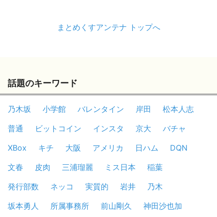
まとめくすアンテナ トップへ
話題のキーワード
乃木坂
小学館
バレンタイン
岸田
松本人志
普通
ビットコイン
インスタ
京大
バチャ
XBox
キチ
大阪
アメリカ
日ハム
DQN
文春
皮肉
三浦瑠麗
ミス日本
稲葉
発行部数
ネッコ
実質的
岩井
乃木
坂本勇人
所属事務所
前山剛久
神田沙也加